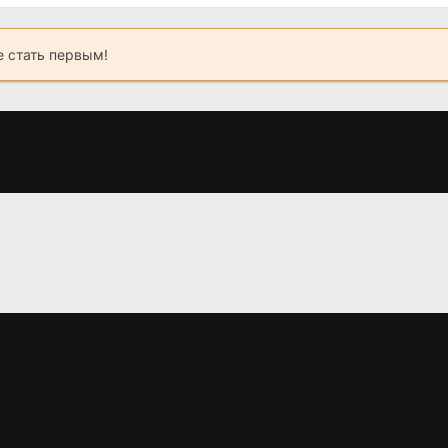
 стать первым!
Реки судьбы
О'Ромео
Мектуб, 
любовь: П
(2025)
(2026)
втора
5.8
(2025)