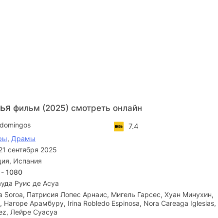
нья
фильм (2025) смотреть онлайн
 domingos
7.4
ры
,
Драмы
21 сентября 2025
ия, Испания
 - 1080
уда Руис де Асуа
a Soroa, Патрисия Лопес Арнаис, Мигель Гарсес, Хуан Минухин,
Нагоре Арамбуру, Irina Robledo Espinosa, Nora Careaga Iglesias,
ez, Лейре Суасуа