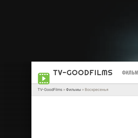
TV-GOOD
FILMS
ФИЛЬ
TV-GoodFilms
»
Фильмы
» Воскресенья