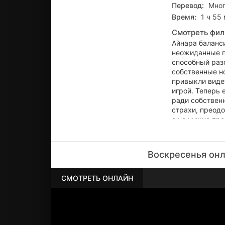
Перевод:
Мног
Время:
1 ч 55
Смотреть фил
Айнара баланс
неожиданные по
способный разо
собственные н
привыкли виде
игрой. Теперь
ради собственн
страхи, преодо
а не чужие пр
Воскресенья онл
СМОТРЕТЬ ОНЛАЙН