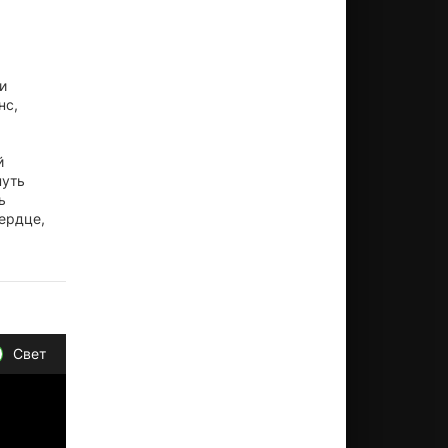
и
нс,
й
нуть
ь
сердце,
Свет