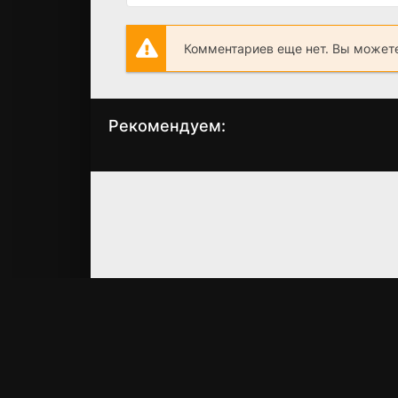
Комментариев еще нет. Вы можете
Рекомендуем:
Кролик Момо:
Чувак
Большая погоня
(2025)
(2025)
6.2
6.3