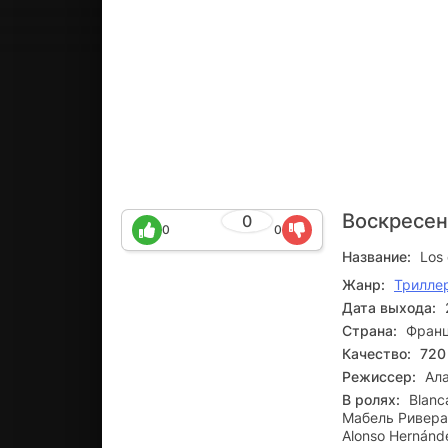
Воскресе
0
0
0
Название:
Los
Жанр:
Трилле
Дата выхода:
Страна:
Франц
Качество:
720
Режиссер:
Ала
В ролях:
Blanc
Мабель Ривера, 
Alonso Hernánd