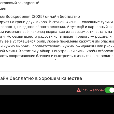
оголосый закадровый
 мин
ьм Воскресенья (2025) онлайн бесплатно
ирует на грани двух миров. В личной жизни — сплошные тупики 
вороты, ни одного лёгкого решения. А тут ещё и карьерный ша
м изменить всё: наконец вырваться из зависимости, встать на
оги. Но семья вместо радости испытывает тревогу — родители
ть её в устоявшейся роли, любые перемены кажутся им опасно
 ей нужно выбрать: соответствовать чужим ожиданиям или риск
ой мечты. Хватит ли у Айнары внутренней силы, чтобы отбросит
леть сопротивление близких и выстроить жизнь так, как велит 
едставления о правильном пути?
айн бесплатно в хорошем качестве
Есть жалоба?