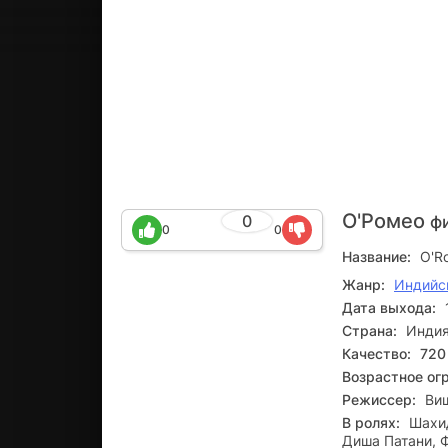
О'Ромео
0
ф
0
0
Название:
O'R
Жанр:
Индийс
Дата выхода:
Страна:
Инди
Качество:
720
Возрастное ог
Режиссер:
Ви
В ролях:
Шахид
Диша Патани, 