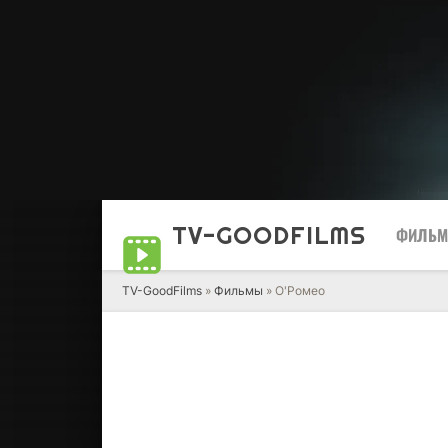
TV-GOOD
FILMS
ФИЛЬ
TV-GoodFilms
»
Фильмы
» О'Ромео