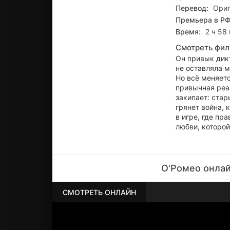
Перевод:
Ориг
Премьера в РФ
Время:
2 ч 58
Смотреть фил
Он привык дик
не оставляла 
Но всё меняется
привычная реа
закипает: стар
грянет война, 
в игре, где пр
любви, которой
О'Ромео онлай
СМОТРЕТЬ ОНЛАЙН