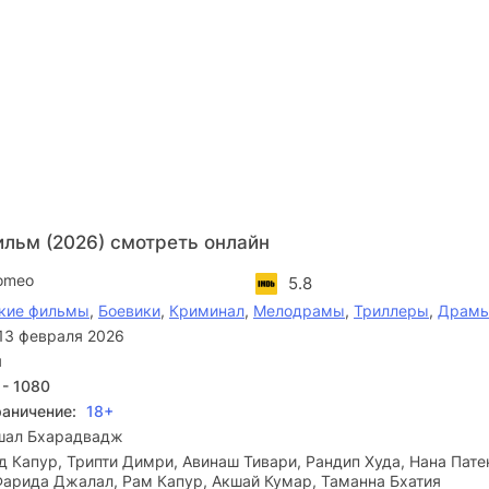
ильм (2026) смотреть онлайн
omeo
5.8
кие фильмы
,
Боевики
,
Криминал
,
Мелодрамы
,
Триллеры
,
Драм
13 февраля 2026
я
 - 1080
раничение:
18+
шал Бхарадвадж
 Капур, Трипти Димри, Авинаш Тивари, Рандип Худа, Нана Пате
Фарида Джалал, Рам Капур, Акшай Кумар, Таманна Бхатия