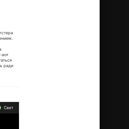
гстера
ением.
а
‑вот
таться
ть ради
Свет