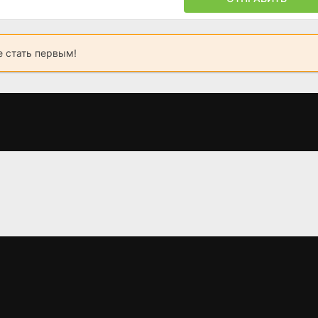
 стать первым!
Майк и Ник и Ник и
Люби меня, люби
Отважная 3
Элис
меня
(2026)
(2026)
(2026)