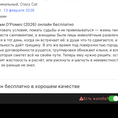
инальный, Crazy Cat
:
13 февраля 2026
 мин
ьм О'Ромео (2026) онлайн бесплатно
товать условия, ломать судьбы и не привязываться — жизнь ган
места сантиментам, а женщины были лишь мимолётным развлеч
 в тот день, когда он встречает её: в душе что‑то сдвигается, и
льность даёт трещину. В это же время под поверхностью город
ые договорённости рушатся, группировки обнажают клыки, и вот
которая сметет всё на своём пути. Теперь ему нужно решить: ос
авят жестокость и расчёт, или рискнуть и шагнуть в неизвестнос
 он раньше не знал.
н бесплатно в хорошем качестве
Есть жалоба?