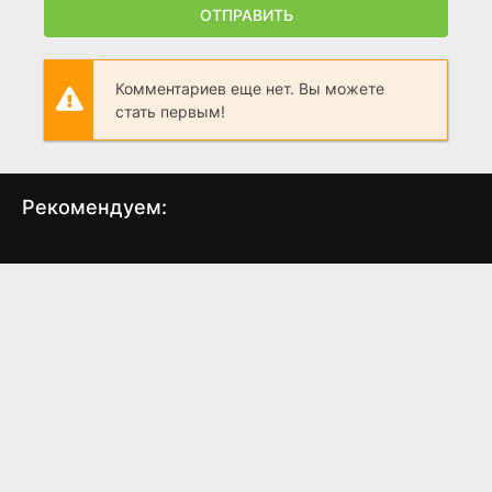
ОТПРАВИТЬ
Комментариев еще нет. Вы можете
стать первым!
Рекомендуем:
Хадсон и Рекс
Покерфейс
От
(2019)
(2023)
6.4
7.1
7.3
8.2
7