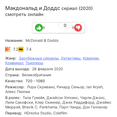
Макдональд и Доддс
сериал (2020)
смотреть онлайн
0
0
0
Название:
McDonald & Dodds
7.2
7.4
Жанр:
Зарубежные сериалы
,
Детективы
,
Комедии
,
Криминал
,
Триллеры
Дата выхода:
28 февраля 2020
Страна:
Великобритания
Качество:
720 - 1080
Режиссер:
Лора Скривано, Ричард Сеньор, Ian Aryeh,
Алекс Пиллаи
В ролях:
Тала Гувейя, Джейсон Уоткинс, Чарли Джонс,
Лили Сакофски, Клер Скиннер, Джек Риддифорд, Джеймс
Мюррэй, Bhavik C. Pankhania, Пэрл Чанда, Дон Галлахер
Перевод:
HDrezka Studio, Coldfilm