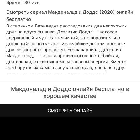
Время:
90 мин
Смотреть сериал Макдональд и Доддс (2020) онлайн
бесплатно
В старинном Бате ведут расследования два непохожих
друг на друга сыщика. Детектив Доддс — человек
сдержанный и чуть застенчивый, зато поразительно
дотошный: он подмечает мельчайшие детали, которые
другие запросто пропустят. Его напарница, детектив
Макдональд, — полная противоположность: бойкая,
деятельная, с неиссякаемым запасом энергии. Вместе
они берутся за самые запутанные дела, дополняя друг
друга: его скрупулёзность уравновешивает её
порывистость, а её напор помогает ему выйти за пределы
привычной осторожности. Их тандем — странная, но
Макдональд и Доддс онлайн бесплатно в
эффективная смесь хладнокровия и азарта.
хорошем качестве
СМОТРЕТЬ ОНЛАЙН