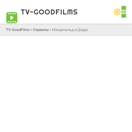
TV-GOOD
FILMS
TV-GoodFilms
»
Сериалы
» Макдональд и Доддс