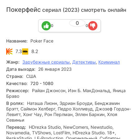
Покерфейс
сериал (2023) смотреть онлайн
0
0
0
Название:
Poker Face
7.3
8.2
Жанр:
Зарубежные сериалы
,
Детективы
,
Криминал
Дата выхода:
26 января 2023
Страна:
США
Качество:
720 - 1080
Режиссер:
Райан Джонсон, Иэн Б. МакДональд, Яница
Браво
В ролях:
Наташа Лионн, Эдриан Броуди, Бенджамин
Брэтт, Саймон Хелберг, Педро Холливуд, Джозеф Гордон-
Левитт, Хонг Чау, Рон Перлман, Эллен Баркин, Хлоя
Севиньи
Перевод:
HDrezka Studio, NewComers, Newstudio,
Novamedia, TVShows, LostFilm, HDrezka Studio. 18+,
RezkaStudio, LE-Production, Оригинальный, Субтитры