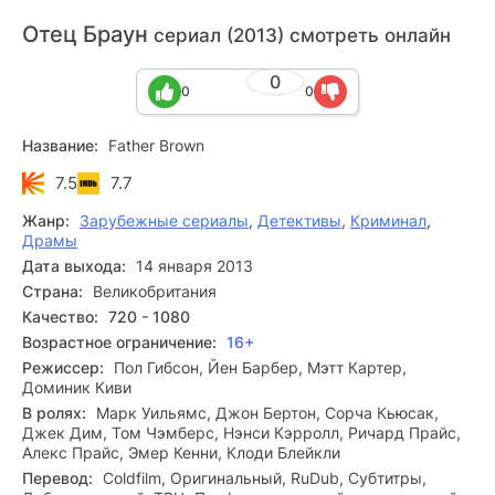
Отец Браун
сериал (2013) смотреть онлайн
0
0
0
Название:
Father Brown
7.5
7.7
Жанр:
Зарубежные сериалы
,
Детективы
,
Криминал
,
Драмы
Дата выхода:
14 января 2013
Страна:
Великобритания
Качество:
720 - 1080
Возрастное ограничение:
16+
Режиссер:
Пол Гибсон, Йен Барбер, Мэтт Картер,
Доминик Киви
В ролях:
Марк Уильямс, Джон Бертон, Сорча Кьюсак,
Джек Дим, Том Чэмберс, Нэнси Кэрролл, Ричард Прайс,
Алекс Прайс, Эмер Кенни, Клоди Блейкли
Перевод:
Coldfilm, Оригинальный, RuDub, Субтитры,