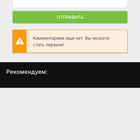
ОТПРАВИТЬ
Комментариев еще нет. Вы можете
стать первым!
Рекомендуем:
Пейшенс
Вера
Ш
(2025)
(2011)
6.862
7.5
7.4
8.0
7