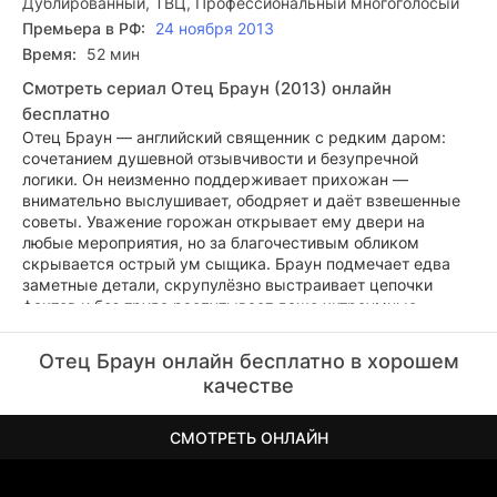
Дублированный, ТВЦ, Профессиональный многоголосый
Премьера в РФ:
24 ноября 2013
Время:
52 мин
Смотреть сериал Отец Браун (2013) онлайн
бесплатно
Отец Браун — английский священник с редким даром:
сочетанием душевной отзывчивости и безупречной
логики. Он неизменно поддерживает прихожан —
внимательно выслушивает, ободряет и даёт взвешенные
советы. Уважение горожан открывает ему двери на
любые мероприятия, но за благочестивым обликом
скрывается острый ум сыщика. Браун подмечает едва
заметные детали, скрупулёзно выстраивает цепочки
фактов и без труда распутывает даже хитроумные
интриги. Для правонарушителей беседа с ним
оборачивается неизбежным признанием — уклониться от
Отец Браун онлайн бесплатно в хорошем
правды перед проницательным священником
качестве
невозможно.
СМОТРЕТЬ ОНЛАЙН