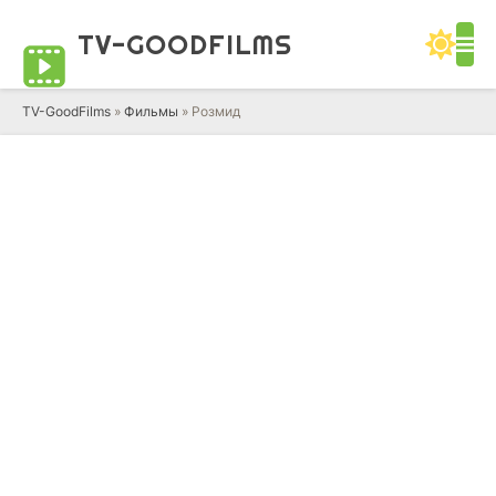
TV-GOOD
FILMS
TV-GoodFilms
»
Фильмы
» Розмид