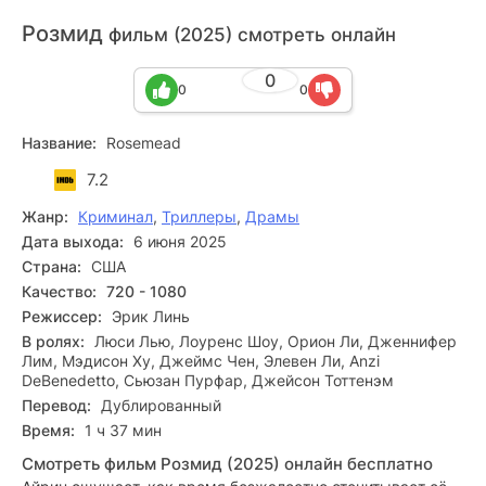
Розмид
фильм (2025) смотреть онлайн
0
0
0
Название:
Rosemead
7.2
Жанр:
Криминал
,
Триллеры
,
Драмы
Дата выхода:
6 июня 2025
Страна:
США
Качество:
720 - 1080
Режиссер:
Эрик Линь
В ролях:
Люси Лью, Лоуренс Шоу, Орион Ли, Дженнифер
Лим, Мэдисон Ху, Джеймс Чен, Элевен Ли, Anzi
DeBenedetto, Сьюзан Пурфар, Джейсон Тоттенэм
Перевод:
Дублированный
Время:
1 ч 37 мин
Смотреть фильм Розмид (2025) онлайн бесплатно