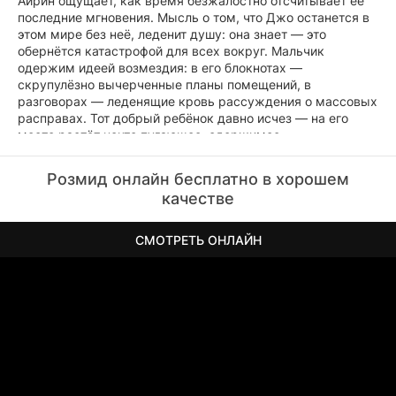
Айрин ощущает, как время безжалостно отсчитывает её
последние мгновения. Мысль о том, что Джо останется в
этом мире без неё, леденит душу: она знает — это
обернётся катастрофой для всех вокруг. Мальчик
одержим идеей возмездия: в его блокнотах —
скрупулёзно вычерченные планы помещений, в
разговорах — леденящие кровь рассуждения о массовых
расправах. Тот добрый ребёнок давно исчез — на его
месте растёт нечто пугающее, одержимое
разрушительной идеей. В вещах сына Айрин находит
доказательства своих кошмаров. Она бьётся за помощь,
Розмид онлайн бесплатно в хорошем
но натыкается на глухую стену предрассудков и
качестве
формализма: врачи и полицейские следуют инструкциям,
не видя безумия в взгляде подростка. Силы тают вместе с
надеждами, а Джо уже готов к своему страшному
СМОТРЕТЬ ОНЛАЙН
замыслу. В затхлых стенах мотеля Айрин принимает
решение: завтра для них не должно быть.