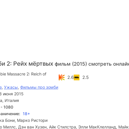
би 2: Рейх мёртвых
фильм (2015) смотреть онлай
ie Massacre 2: Reich of
2.6
2.5
е
,
Ужасы
,
Фильмы про зомби
8 июня 2015
а, Италия
 - 1080
раничение:
18+
ка Бони, Марко Ристори
 Миллс, Дэн ван Хузен, Айк Стилстра, Элли МакКлелланд, Майк