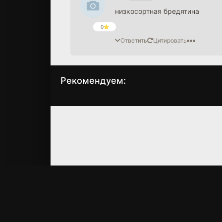
низкосортная бредятина
0
Ответить
Цитировать
Рекомендуем:
Вожделение
Дом
(2007)
(2016)
7.4
7.5
4.5
4.6