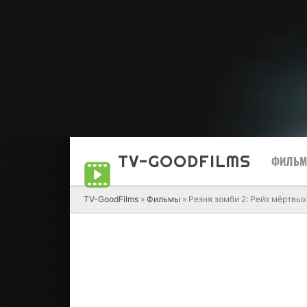
TV-GOOD
FILMS
ФИЛЬ
TV-GoodFilms
»
Фильмы
» Резня зомби 2: Рейх мёртвых