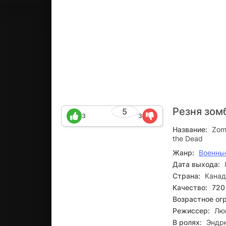
Резня зом
5
3
3
Название:
Zomb
the Dead
Жанр:
Военны
Дата выхода:
Страна:
Канад
Качество:
720
Возрастное ог
Режиссер:
Лю
В ролях:
Эндрю