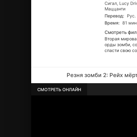
Сигал, Lucy Dr
Маццанти
Перевод:
Рус.
Время:
81 мин.
Смотреть фил
Вторая мирова
орды зомби, со
спасти свою со
Резня зомби 2: Рейх мёр
СМОТРЕТЬ ОНЛАЙН