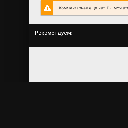
Комментариев еще нет. Вы можете
Рекомендуем:
Вампиры против
Планета страха
зомби
(2007)
(2004)
6.7
7.0
1.4
1.6