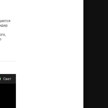
дается
Лидер
ого,
о
Свет