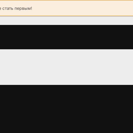
 стать первым!
Обитель зла 4:
Морские котики
Мир зомби 2
Жизнь после
против зомби
(2018)
смерти 3D
(2015)
2.6
(2010)
3.5
3.3
6.1
5.8