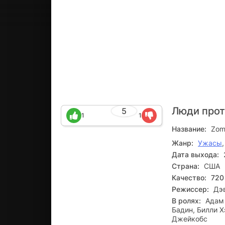
Люди прот
5
1
1
Название:
Zom
Жанр:
Ужасы
Дата выхода:
Страна:
США
Качество:
720
Режиссер:
Дэ
В ролях:
Адам 
Бадин, Билли 
Джейкобс