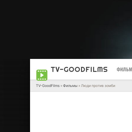
TV-GOOD
FILMS
ФИЛЬ
TV-GoodFilms
»
Фильмы
» Люди против зомби