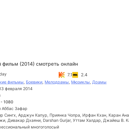
а
фильм (2014) смотреть онлайн
day
7.1
2.4
кие фильмы
,
Боевики
,
Мелодрамы
,
Мюзиклы
,
Драмы
13 февраля 2014
я
 - 1080
и Аббас Зафар
р Сингх, Арджун Капур, Приянка Чопра, Ирфан Кхан, Каран Ана
и, Дивакар Дхаяни, Darshan Gurjar, Уттам Халдар, Джайеш В. 
ессиональный многоголосый