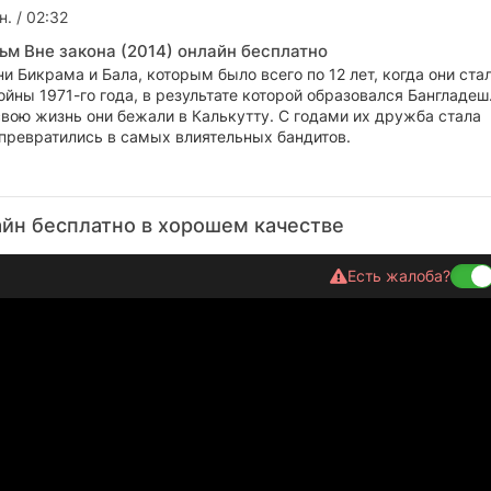
н. / 02:32
ьм Вне закона (2014) онлайн бесплатно
и Бикрама и Бала, которым было всего по 12 лет, когда они ста
йны 1971-го года, в результате которой образовался Бангладеш
вою жизнь они бежали в Калькутту. С годами их дружба стала
 превратились в самых влиятельных бандитов.
айн бесплатно в хорошем качестве
Есть жалоба?