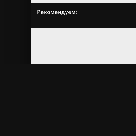
Рекомендуем:
Война
Резня зомби 2:
крестоносцев
Рейх мёртвых
(1971)
(2015)
7.021
7.20
2.6
2.5