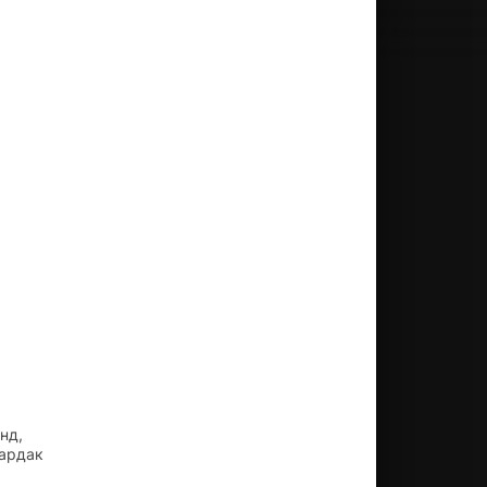
нд,
Кардак