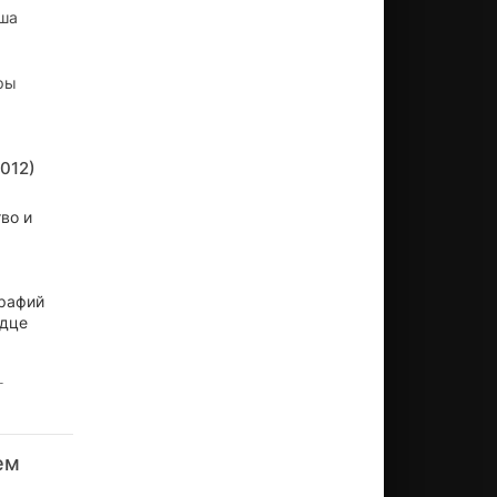
иша
ры
012)
во и
графий
рдце
е
ем