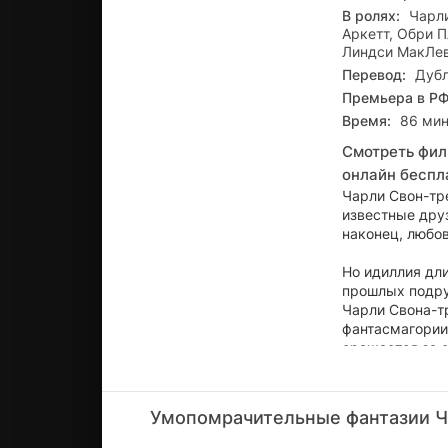
В ролях:
Чарл
Аркетт, Обри П
Линдси МакЛе
Перевод:
Дубл
Премьера в РФ
Время:
86 мин
Смотреть фил
онлайн беспл
Чарли Свон-тре
известные друз
наконец, любов
Но идиллия дл
прошлых подруж
Чарли Свона-т
фантасмагории
сражается за 
только в своих
Умопомрачительные фантазии Ч