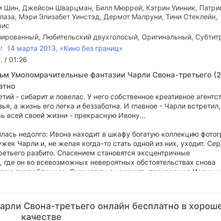
и Шин, Джейсон Шварцман, Билл Мюррей, Кэтрин Уинник, Патр
лаза, Мэри Элизабет Уинстэд, Дермот Малруни, Тини Стеклейн,
вис
ированный, Любительский двухголосый, Оригинальный, Субтит
:
14 марта 2013, «Кино без границ»
. / 01:26
ьм Умопомрачительные фантазии Чарли Свона-третьего (2
атно
тий - сибарит и ловелас. У него собственное креативное агентст
ья, а жизнь его легка и беззаботна. И главное - Чарли встретил,
ь всей своей жизни - прекрасную Ивону...
илась недолго: Ивона находит в шкафу богатую коллекцию фото
ек Чарли и, не желая когда-то стать одной из них, уходит. Се
ретьего разбито. Спасением становятся эксцентричные
, где он во всевозможных невероятных обстоятельствах снова
свою возлюбленную. Сможет ли он вернуть прекрасную Ивону н
 умопомрачительных фантазиях, но и в реальной жизни?
арли Свона-третьего онлайн бесплатно в хорош
качестве