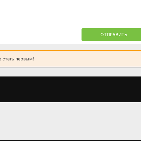
ОТПРАВИТЬ
 стать первым!
Чарли, Чарли
Ночь страха
Ледяной шт
(2016)
(1985)
(2009)
2.4
6.8
7.1
4.4