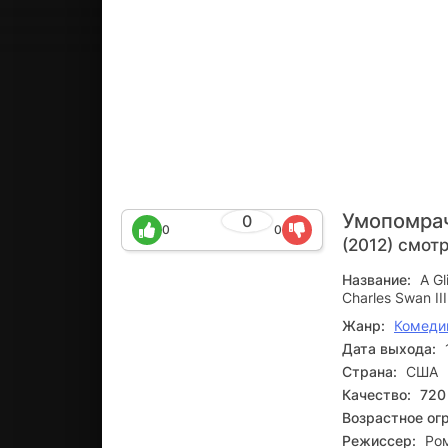
Умопомрач
0
0
0
(2012) смот
Название:
A Gl
Charles Swan III
Жанр:
Комеди
Дата выхода:
Страна:
США
Качество:
720
Возрастное ог
Режиссер:
Ро