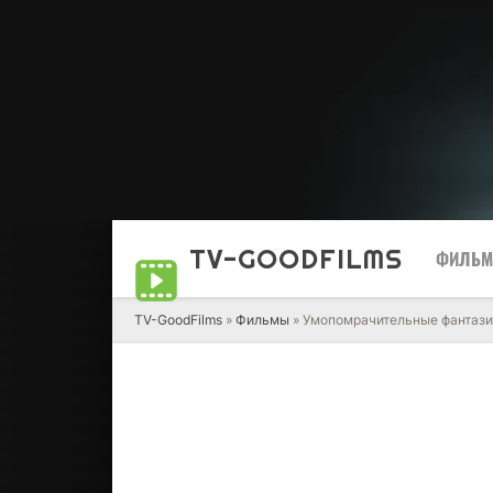
TV-GOOD
FILMS
ФИЛЬ
TV-GoodFilms
»
Фильмы
» Умопомрачительные фантази