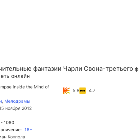
ительные фантазии Чарли Свона-третьего
ф
реть онлайн
impse Inside the Mind of
5.8
4.7
и
,
Мелодрамы
15 ноября 2012
 - 1080
раничение:
16+
ман Коппола