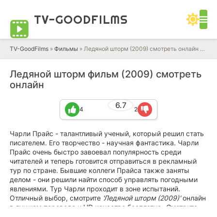
TV-GOOD
FILMS
TV-GoodFilms
»
Фильмы
» Ледяной шторм (2009) смотреть онлайн фильм в HD качестве 720 - 1080 бесплатно
Ледяной шторм фильм (2009) смотреть
онлайн
6.7
4
2
Чарли Прайс - талантливый ученый, который решил стать
писателем. Его творчество - научная фантастика. Чарли
Прайс очень быстро завоевал популярность среди
читателей и теперь готовится отправиться в рекламный
тур по стране. Бывшие коллеги Прайса также заняты
делом - они решили найти способ управлять погодными
явлениями. Тур Чарли проходит в зоне испытаний.
Отличный выбор, смотрите
'Ледяной шторм (2009)'
онлайн
в лучшем переводе и HD качестве бесплатно.
Смотрите
полный фильм «Ледяной шторм» в разрешении Full HD