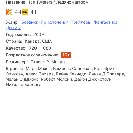
Название:
Ice Twisters
/
Ледяной шторм
1080p, с русской озвучкой, бесплатно и на любом
гаджете.
4.4
4.1
Жанр:
Боевики
,
Приключения
,
Триллеры
,
Фантастика
,
Драмы
Год выхода:
2009
Страна:
Канада, США
Качество:
720 - 1080
Возрастное ограничение:
16+
Режиссер:
Стивен Р. Монро
В ролях:
Марк Мозес, Камилль Салливан, Каж-Эрик
Эриксен, Алекс Захара, Райан Кеннеди, Луиза Д'Оливера,
Челан Симмонс, Роберт Молони, Дайон Джонстоун,
Николас Карелла