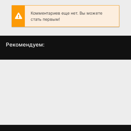
Комментариев еще нет. Вы можете
стать первым!
Рекомендуем:
Гость
Тупой и еще тупее
Го
(2011)
(1994)
6.1
6.1
7.3
7.3