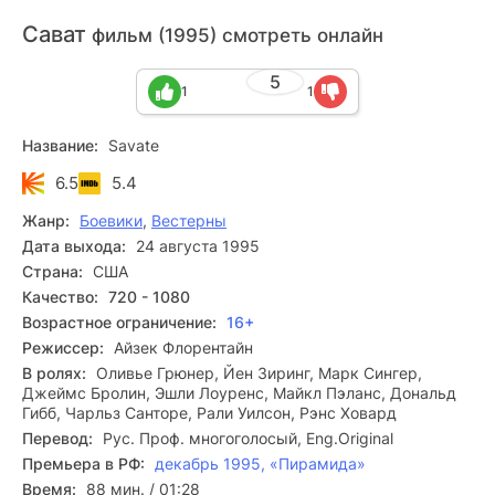
Сават
фильм (1995) смотреть онлайн
5
1
1
Название:
Savate
6.5
5.4
Жанр:
Боевики
,
Вестерны
Дата выхода:
24 августа 1995
Страна:
США
Качество:
720 - 1080
Возрастное ограничение:
16+
Режиссер:
Айзек Флорентайн
В ролях:
Оливье Грюнер, Йен Зиринг, Марк Сингер,
Джеймс Бролин, Эшли Лоуренс, Майкл Пэланс, Дональд
Гибб, Чарльз Санторе, Рали Уилсон, Рэнс Ховард
Перевод:
Рус. Проф. многоголосый, Eng.Original
Премьера в РФ:
декабрь 1995, «Пирамида»
Время:
88 мин. / 01:28