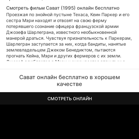
Смотреть фильм Сават (1995) онлайн бесплатно
Проезжая по знойной пустыне Техаса, Кеин Паркер и его
сестра Мэри находят и отвозят на свою ферму
потерявшего сознание офицера французской армии
Джозефа Шарлеграна, известного необыкновенной
манерой драться. Чувствуя признательность к Паркерам,
Шарлегран заступается за них, когда бандиты, нанятые
землевладельцем Джеком Бенедиктом, пытаются
прогнать Кейна, Мэри и других фермеров с их земли.
Джозеф влюбляется в Мэри и оказывается втянутым в
борьбу с Бенедиктом. В результате одного из нападений
погибает Кейн. Чарльмонт остается единственной
Сават онлайн бесплатно в хорошем
надеждой отчаявшихся людей. Он принимает вызов
качестве
своего заклятого врага - наемного убийцы Бенедикта,
великолепно владеющего приемами савата, убившего его
лучшего друга. Люди Бенедикта берут Мэри в заложницы,
СМОТРЕТЬ ОНЛАЙН
и Шарлегран готовится к борьбе не на жизнь, а на
смерть...