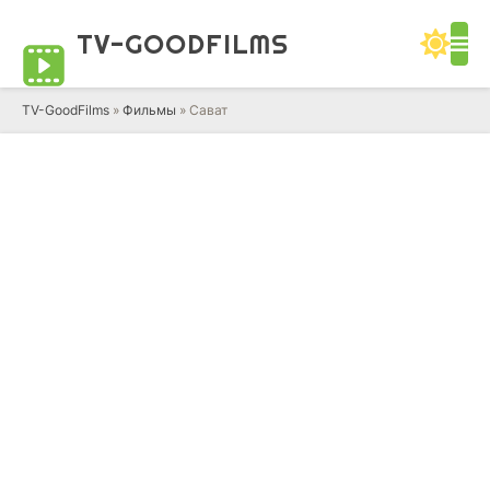
TV-GOOD
FILMS
TV-GoodFilms
»
Фильмы
» Сават