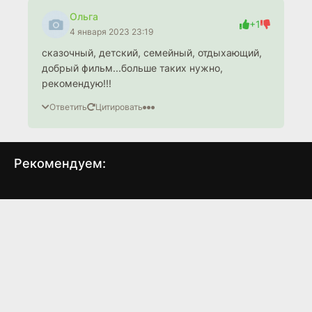
Ольга
+1
4 января 2023 23:19
сказочный, детский, семейный, отдыхающий,
добрый фильм...больше таких нужно,
рекомендую!!!
Ответить
Цитировать
Рекомендуем:
Тупой и еще тупее
Гость
Озё
(1994)
(2011)
7.3
7.3
6.1
6.1