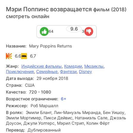
Мэри Поппинс возвращается
фильм (2018)
смотреть онлайн
9.6
64
3
Название:
Mary Poppins Returns
6.6
6.7
Жанр:
Индийские фильмы
,
Комедии
,
Мюзиклы
,
Приключения
,
Семейные
,
Фэнтези
,
Disney
Дата выхода:
29 ноября 2018
Страна:
США
Качество:
720 - 1080
Возрастное ограничение:
6+
Режиссер:
Роб Маршалл
В ролях:
Эмили Блант, Лин-Мануэль Миранда, Бен Уишоу,
Эмили Мортимер, Пикси Дейвис, Натаниэль Сале, Джоэль
Доусон, Джули Уолтерс, Мэрил Стрип, Колин Фёрт
Перевод:
Дублированный