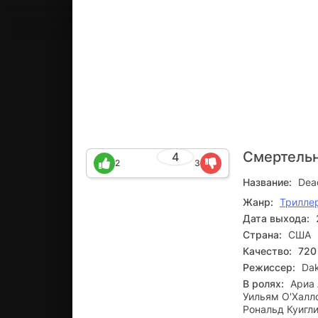
Смертельн
4
2
3
Название:
Dea
Жанр:
Трилле
Дата выхода:
Страна:
США
Качество:
720
Режиссер:
Dak
В ролях:
Ариа 
Уильям О'Халло
Рональд Куигл