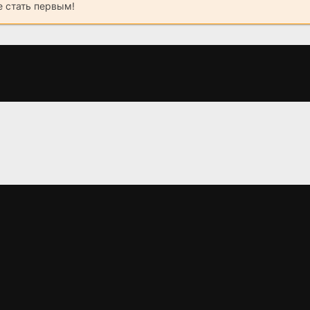
 стать первым!
Последний крик
Dом Zомби
Никто теб
спасё
(2019)
(2006)
(2023)
5.1
5.0
5.1
6.538