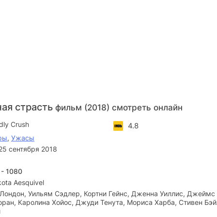
ая страсть
фильм (2018) смотреть онлайн
dly Crush
4.8
ры
,
Ужасы
25 сентября 2018
 - 1080
ota Aesquivel
Лондон, Уильям Сэдлер, Кортни Гейнс, Дженна Уиллис, Джеймс
ран, Каролина Хойос, Джуди Тенута, Мориса Харба, Стивен Бэй
и