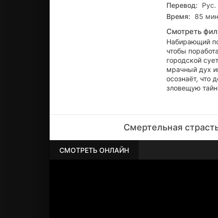
Перевод:
Рус.
Время:
85 мин
Смотреть фил
Набирающий по
чтобы поработа
городской сует
мрачный дух и
осознаёт, что 
зловещую тайн
Смертельная страсть
СМОТРЕТЬ ОНЛАЙН