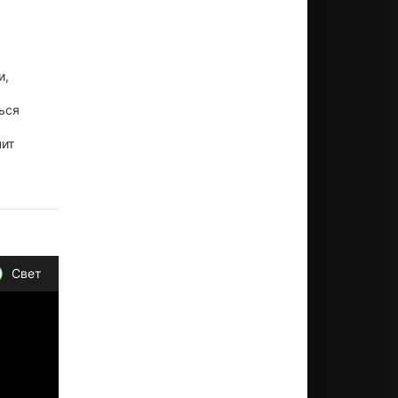
и,
ься
нит
Свет