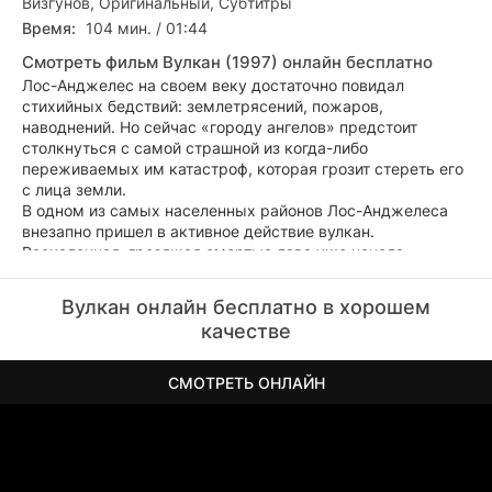
Визгунов, Оригинальный, Субтитры
Время:
104 мин. / 01:44
Смотреть фильм Вулкан (1997) онлайн бесплатно
Лос-Анджелес на своем веку достаточно повидал
стихийных бедствий: землетрясений, пожаров,
наводнений. Но сейчас «городу ангелов» предстоит
столкнуться с самой страшной из когда-либо
переживаемых им катастроф, которая грозит стереть его
с лица земли.
В одном из самых населенных районов Лос-Анджелеса
внезапно пришел в активное действие вулкан.
Раскаленная, грозящая смертью лава уже начала
выплескиваться на улицы...
Но, как всегда, герой появляется вовремя - на этот раз в
Вулкан онлайн бесплатно в хорошем
облике мужественного офицера службы спасения в
качестве
случае стихийных бедствий, который возглавляет борьбу
со стихией...
СМОТРЕТЬ ОНЛАЙН