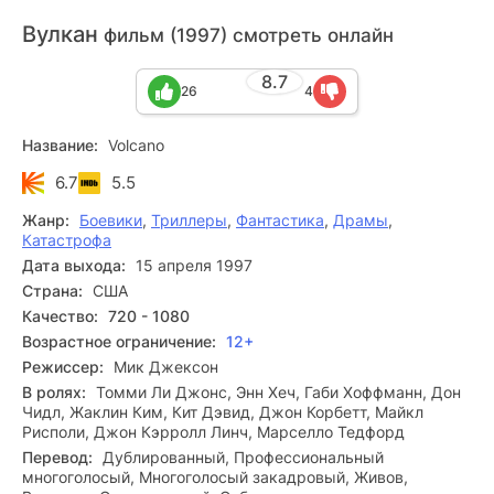
Вулкан
фильм (1997) смотреть онлайн
8.7
26
4
Название:
Volcano
6.7
5.5
Жанр:
Боевики
,
Триллеры
,
Фантастика
,
Драмы
,
Катастрофа
Дата выхода:
15 апреля 1997
Страна:
США
Качество:
720 - 1080
Возрастное ограничение:
12+
Режиссер:
Мик Джексон
В ролях:
Томми Ли Джонс, Энн Хеч, Габи Хоффманн, Дон
Чидл, Жаклин Ким, Кит Дэвид, Джон Корбетт, Майкл
Рисполи, Джон Кэрролл Линч, Марселло Тедфорд
Перевод:
Дублированный, Профессиональный
многоголосый, Многоголосый закадровый, Живов,