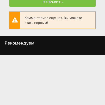
ОТПРАВИТЬ
Комментариев еще нет. Вы можете
стать первым!
Рекомендуем:
Капитан Оргазмо
Чудовищное
извержение
(1997)
(2011)
6.0
6.1
4.5
3.8