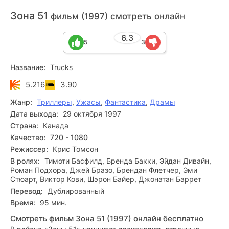
Зона 51
фильм (1997) смотреть онлайн
6.3
5
3
Название:
Trucks
5.216
3.90
Жанр:
Триллеры
,
Ужасы
,
Фантастика
,
Драмы
Дата выхода:
29 октября 1997
Страна:
Канада
Качество:
720 - 1080
Режиссер:
Крис Томсон
В ролях:
Тимоти Басфилд, Бренда Бакки, Эйдан Дивайн,
Роман Подхора, Джей Бразо, Брендан Флетчер, Эми
Стюарт, Виктор Кови, Шэрон Байер, Джонатан Баррет
Перевод:
Дублированный
Время:
95 мин.
Смотреть фильм Зона 51 (1997) онлайн бесплатно