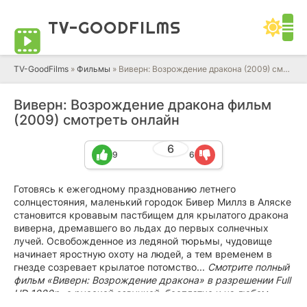
TV-GOOD
FILMS
TV-GoodFilms
»
Фильмы
» Виверн: Возрождение дракона (2009) смотреть онлайн фильм в HD качестве 720 - 1080 бесплатно
Виверн: Возрождение дракона фильм
(2009) смотреть онлайн
6
9
6
Готовясь к ежегодному празднованию летнего
солнцестояния, маленький городок Бивер Миллз в Аляске
становится кровавым пастбищем для крылатого дракона
виверна, дремавшего во льдах до первых солнечных
лучей. Освобожденное из ледяной тюрьмы, чудовище
начинает яростную охоту на людей, а тем временем в
гнезде созревает крылатое потомство...
Смотрите полный
фильм «Виверн: Возрождение дракона» в разрешении Full
HD 1080p, с русской озвучкой, бесплатно и на любом
гаджете.