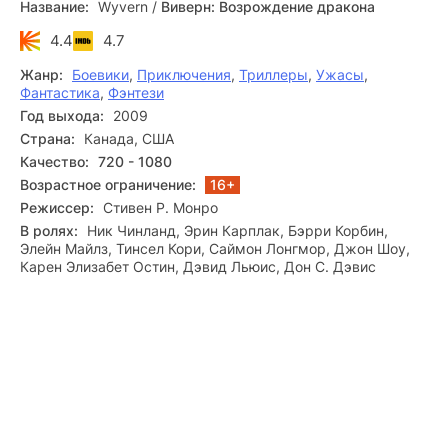
Название:
Wyvern
/
Виверн: Возрождение дракона
4.4
4.7
Жанр:
Боевики
,
Приключения
,
Триллеры
,
Ужасы
,
Фантастика
,
Фэнтези
Год выхода:
2009
Страна:
Канада, США
Качество:
720 - 1080
Возрастное ограничение:
16+
Режиссер:
Стивен Р. Монро
В ролях:
Ник Чинланд, Эрин Карплак, Бэрри Корбин,
Элейн Майлз, Тинсел Кори, Саймон Лонгмор, Джон Шоу,
Карен Элизабет Остин, Дэвид Льюис, Дон С. Дэвис