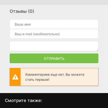
Кэппс-Кроссинг: По ту сторону смерти
(2026)
Отзывы (0)
0
Грязные деньги
(2026)
5
Ночь живых мертвецов 2.0
(2026)
3.3
ОТПРАВИТЬ
Комментариев еще нет. Вы можете
стать первым!
Смотрите также: