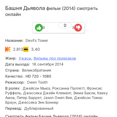
Башня Дьявола
фильм (2014) смотреть
онлайн
0
0
3
Название:
Devil's Tower
2.813
3.40
Жанр:
Ужасы
,
Фильмы про призраков
Дата выхода:
16 сентября 2014
Страна:
Великобритания
Качество:
HD 720 - 1080
Режиссер:
Owen Tooth
В ролях:
Джейсон Мьюз, Роксанна Паллетт, Фрэнсис
Руффель, Джессика Джейн Клемент, Эмма Бакли, Квеку
Амоа, Питер Баррет, Jason Owen Bee, Джейсон Томас
Браун, Джессика Энн Боннер
Перевод:
Дублированный
Смотреть фильм Башня Дьявола (2014) онлайн