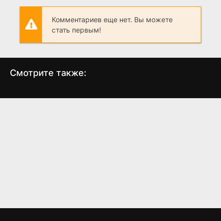
Комментариев еще нет. Вы можете
стать первым!
Смотрите также:
Если твоя девушка –
Квартира 212
Рук
зомби
(2017)
(2014)
5.3
5.3
5.1
5.7