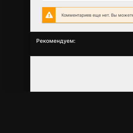
Комментариев еще нет. Вы можете
Рекомендуем:
Неоспоримый 4
Просто Райт
(2016)
(2010)
6.4
7.0
7.0
5.9