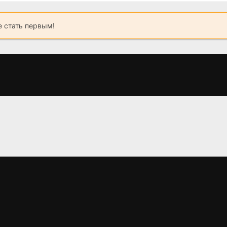
 стать первым!
Неоспоримый 2
Кикбоксер
Заключенн
возвращается
клетке
(2005)
(2018)
(1983)
7.5
7.1
4.8
5.0