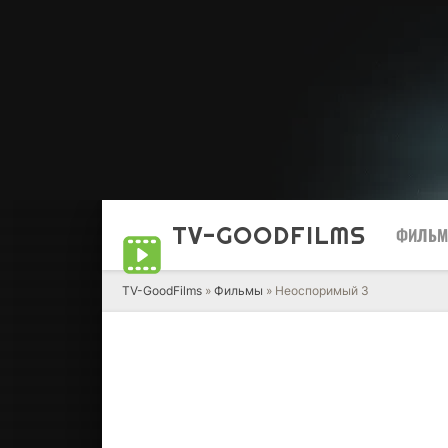
TV-GOOD
FILMS
ФИЛЬ
TV-GoodFilms
»
Фильмы
» Неоспоримый 3