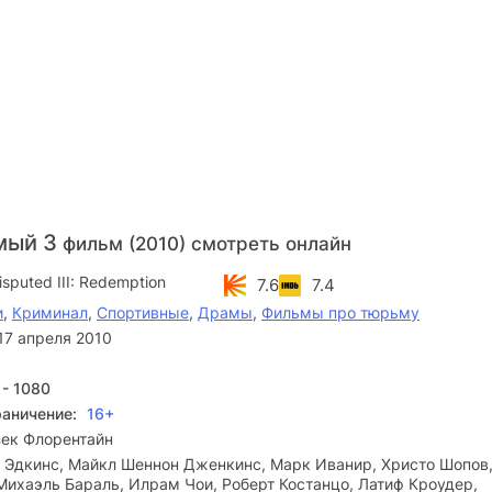
мый 3
фильм (2010) смотреть онлайн
sputed III: Redemption
7.6
7.4
и
,
Криминал
,
Спортивные
,
Драмы
,
Фильмы про тюрьму
17 апреля 2010
 - 1080
раничение:
16+
зек Флорентайн
 Эдкинс, Майкл Шеннон Дженкинс, Марк Иванир, Христо Шопов
Михаэль Бараль, Илрам Чои, Роберт Костанцо, Латиф Кроудер,