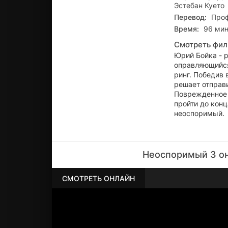
Эстебан Куето
Перевод:
Проф
Время:
96 мин
Смотреть фил
Юрий Бойка - 
оправляющийся
ринг. Победив 
решает отправ
Поврежденное к
пройти до конц
неоспоримый.
Неоспоримый 3 он
СМОТРЕТЬ ОНЛАЙН