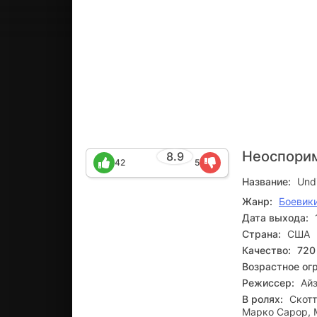
Неоспори
8.9
42
5
Название:
Undi
Жанр:
Боевик
Дата выхода:
Страна:
США
Качество:
720
Возрастное ог
Режиссер:
Ай
В ролях:
Скотт
Марко Сарор, 