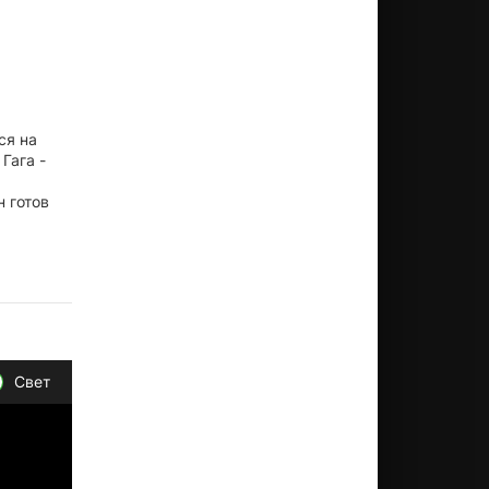
ся на
Гага -
н готов
Свет