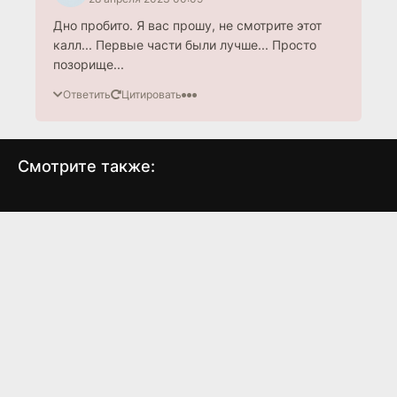
Дно пробито. Я вас прошу, не смотрите этот
калл... Первые части были лучше... Просто
позорище...
Ответить
Цитировать
Смотрите также:
Неоспоримый 3
Женский бойцовский
клуб
(2010)
(2017)
7.6
7.4
4.7
4.2