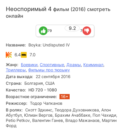
Неоспоримый 4
фильм (2016) смотреть
онлайн
9.2
79
7
Название:
Boyka: Undisputed IV
6.4
7.0
Жанр:
Боевики
,
Спортивные
,
Драмы
,
Криминал
,
Триллеры
,
Фильмы про тюрьму
Дата выхода:
22 сентября 2016
Страна:
Болгария, США
Качество:
HD 720 - 1080
Возрастное ограничение:
16+
Режиссер:
Тодор Чапканов
В ролях:
Скотт Эдкинс, Теодора Духовникова, Алон
Абутбул, Юлиан Вергов, Брахим Ачаббаке, Пол Чахиди,
Petio Petkov, Валентин Ганев, Владо Мажанаов, Мартин
Форд