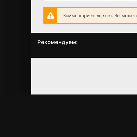
Комментариев еще нет. Вы можете
Рекомендуем:
Восставшие
Третья волна
мертвецы: Конец
зомби
игры
(2017)
(2016)
5.4
5.6
4.4
4.8