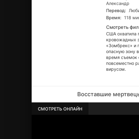
Александр
Перевод:
Люби
Время:
118 мин
Смотреть фил
США охватила 
кровожадных з
«Зомбрекс» и 
опасную зону в
время съемок 
повсеместно р
вирусом.
Восставшие мертвецы
СМОТРЕТЬ ОНЛАЙН