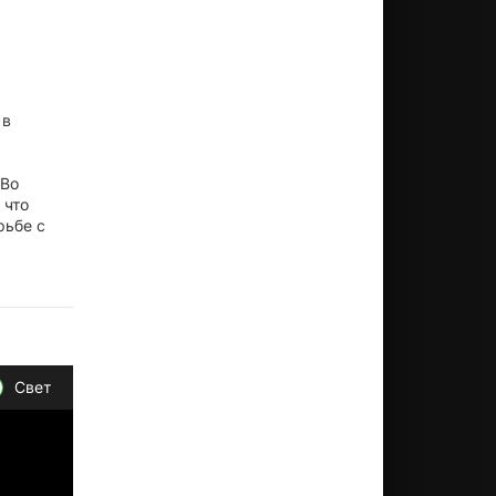
 в
 Во
 что
рьбе с
Свет