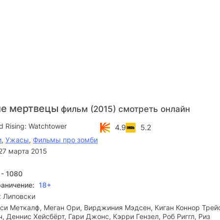
ие мертвецы
фильм (2015) смотреть онлайн
d Rising: Watchtower
4.9
5.2
и
,
Ужасы
,
Фильмы про зомби
27 марта 2015
 - 1080
раничение:
18+
к Липовски
и Меткалф, Меган Ори, Вирджиния Мэдсен, Киган Коннор Трей
, Деннис Хейсбёрт, Гари Джонс, Кэрри Гензел, Роб Риггл, Риз