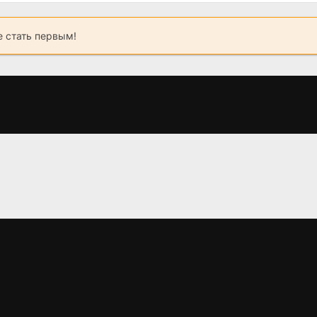
 стать первым!
Перезагрузка
Восстание зомби
Стриптиз от
(2015)
(2012)
(2008)
5.1
5.0
3.1
3.8
4.3