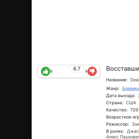
Восставш
6.7
8
4
Название:
Dea
Жанр:
Боевик
Дата выхода:
Страна:
США
Качество:
720
Возрастное ог
Режиссер:
Зэ
В ролях:
Джесс
Алекс Паунович