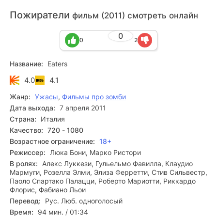
Пожиратели
фильм (2011) смотреть онлайн
0
0
2
Название:
Eaters
4.0
4.1
Жанр:
Ужасы
,
Фильмы про зомби
Дата выхода:
7 апреля 2011
Страна:
Италия
Качество:
720 - 1080
Возрастное ограничение:
18+
Режиссер:
Люка Бони, Марко Ристори
В ролях:
Алекс Луккези, Гульельмо Фавилла, Клаудио
Мармуги, Розелла Элми, Элиза Ферретти, Стив Сильвестр,
Паоло Спартако Палацци, Роберто Мариотти, Риккардо
Флорис, Фабиано Льои
Перевод:
Рус. Люб. одноголосый
Время:
94 мин. / 01:34