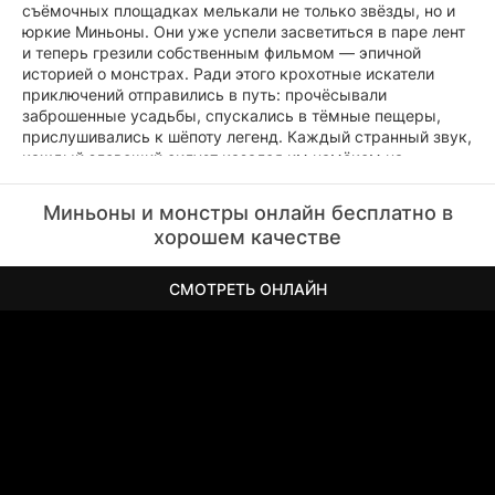
съёмочных площадках мелькали не только звёзды, но и
юркие Миньоны. Они уже успели засветиться в паре лент
и теперь грезили собственным фильмом — эпичной
историей о монстрах. Ради этого крохотные искатели
приключений отправились в путь: прочёсывали
заброшенные усадьбы, спускались в тёмные пещеры,
прислушивались к шёпоту легенд. Каждый странный звук,
каждый зловещий силуэт казался им намёком на
идеального монстра для кадра. Их энтузиазм был
заразителен — казалось, даже тени на стенах
Миньоны и монстры онлайн бесплатно в
подсказывали, куда идти дальше.
хорошем качестве
СМОТРЕТЬ ОНЛАЙН