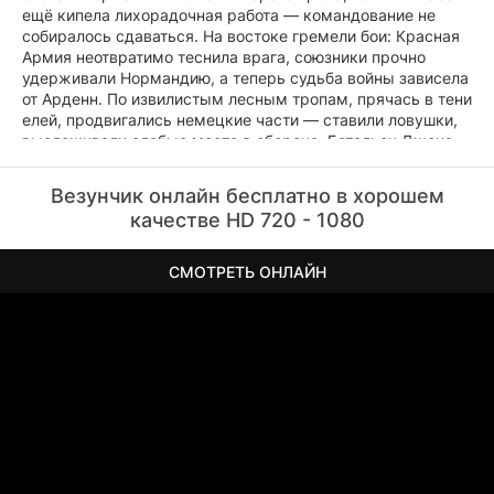
ещё кипела лихорадочная работа — командование не
собиралось сдаваться. На востоке гремели бои: Красная
Армия неотвратимо теснила врага, союзники прочно
удерживали Нормандию, а теперь судьба войны зависела
от Арденн. По извилистым лесным тропам, прячась в тени
елей, продвигались немецкие части — ставили ловушки,
выслеживали слабые места в обороне. Батальон Джона
Касла получил приказ: перекрыть дорогу у базы и не дать
противнику добраться до складов с горючим. Но впереди
Везунчик онлайн бесплатно в хорошем
ждали не обычные солдаты, а эсэсовцы — люди, давно
качестве HD 720 - 1080
забывшие о жалости. Джону предстояло сойтись в
схватке с врагом, для которого война давно перестала
быть борьбой и превратилась в охоту.
СМОТРЕТЬ ОНЛАЙН