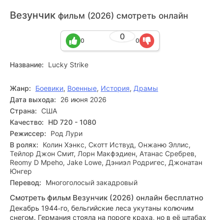
Везунчик
фильм (2026) смотреть онлайн
0
0
0
Название:
Lucky Strike
Жанр:
Боевики
,
Военные
,
История
,
Драмы
Дата выхода:
26 июня 2026
Страна:
США
Качество:
HD 720 - 1080
Режиссер:
Род Лури
В ролях:
Колин Хэнкс, Скотт Иствуд, Онжаню Эллис,
Тейлор Джон Смит, Лорн Макфэдиен, Атанас Сребрев,
Reomy D Mpeho, Jake Lowe, Дэниэл Родригес, Джонатан
Юнгер
Перевод:
Многоголосый закадровый
Смотреть фильм Везунчик (2026) онлайн бесплатно
Декабрь 1944‑го, бельгийские леса укутаны колючим
снегом. Германия стояла на пороге краха, но в её штабах