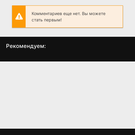
Комментариев еще нет. Вы можете
стать первым!
Рекомендуем:
Дзета
Коннемара
Мех
(2026)
(2025)
5.62
6.0