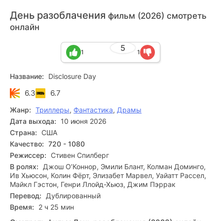
День разоблачения
фильм (2026) смотреть
онлайн
5
1
1
Название:
Disclosure Day
6.3
6.7
Жанр:
Триллеры
,
Фантастика
,
Драмы
Дата выхода:
10 июня 2026
Страна:
США
Качество:
720 - 1080
Режиссер:
Стивен Спилберг
В ролях:
Джош О’Коннор, Эмили Блант, Колман Доминго,
Ив Хьюсон, Колин Фёрт, Элизабет Марвел, Уайатт Рассел,
Майкл Гэстон, Генри Ллойд-Хьюз, Джим Пэррак
Перевод:
Дублированный
Время:
2 ч 25 мин