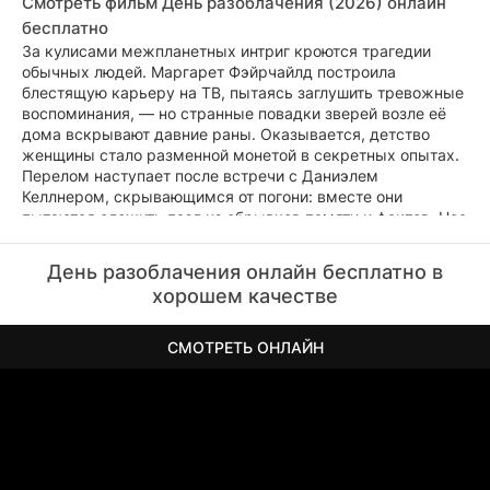
Смотреть фильм День разоблачения (2026) онлайн
бесплатно
За кулисами межпланетных интриг кроются трагедии
обычных людей. Маргарет Фэйрчайлд построила
блестящую карьеру на ТВ, пытаясь заглушить тревожные
воспоминания, — но странные повадки зверей возле её
дома вскрывают давние раны. Оказывается, детство
женщины стало разменной монетой в секретных опытах.
Перелом наступает после встречи с Даниэлем
Келлнером, скрывающимся от погони: вместе они
пытаются сложить пазл из обрывков памяти и фактов. Ноа
Сканлон из Wardex хладнокровно эксплуатирует их
уязвимость, превращая чувства в рычаг давления. Когда
День разоблачения онлайн бесплатно в
близкие оказываются в заложниках, перед Даниэлем
хорошем качестве
встаёт мучительный выбор: судьба мира или жизнь
любимых. На фоне неизбежного разоблачения
напряжение достигает пика — над убежищем зависают
СМОТРЕТЬ ОНЛАЙН
вертолёты, а ключ к спасению сжимает дрожащая рука
Маргарет.