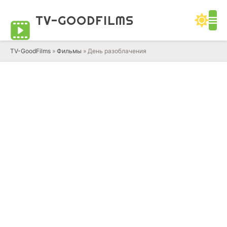
TV-GOOD
FILMS
TV-GoodFilms
»
Фильмы
» День разоблачения