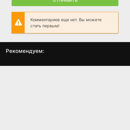
ОТПРАВИТЬ
Комментариев еще нет. Вы можете
стать первым!
Рекомендуем:
Флора и сын
Звёздные войны. Дарт
Хан
Мол: Повелитель
(2023)
теней
7.037
7.2
(2026)