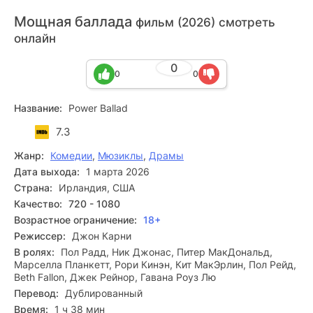
Мощная баллада
фильм (2026) смотреть
онлайн
0
0
0
Название:
Power Ballad
7.3
Жанр:
Комедии
,
Мюзиклы
,
Драмы
Дата выхода:
1 марта 2026
Страна:
Ирландия, США
Качество:
720 - 1080
Возрастное ограничение:
18+
Режиссер:
Джон Карни
В ролях:
Пол Радд, Ник Джонас, Питер МакДональд,
Марселла Планкетт, Рори Кинэн, Кит МакЭрлин, Пол Рейд,
Beth Fallon, Джек Рейнор, Гавана Роуз Лю
Перевод:
Дублированный
Время:
1 ч 38 мин