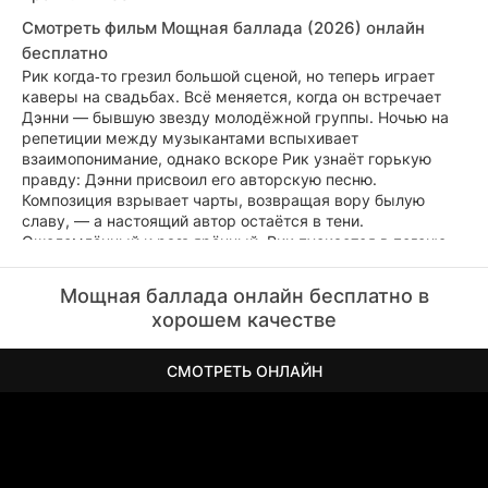
Смотреть фильм Мощная баллада (2026) онлайн
бесплатно
Рик когда‑то грезил большой сценой, но теперь играет
каверы на свадьбах. Всё меняется, когда он встречает
Дэнни — бывшую звезду молодёжной группы. Ночью на
репетиции между музыкантами вспыхивает
взаимопонимание, однако вскоре Рик узнаёт горькую
правду: Дэнни присвоил его авторскую песню.
Композиция взрывает чарты, возвращая вору былую
славу, — а настоящий автор остаётся в тени.
Ошеломлённый и разъярённый, Рик пускается в погоню
за справедливостью: ищет черновики записи репетиции,
обивает пороги лейблов, погружается в хитросплетения
Мощная баллада онлайн бесплатно в
шоу‑бизнеса. Продюсеры, прознав о его поисках,
хорошем качестве
предлагают отступные — и перед гитаристом встаёт
мучительный выбор: деньги или принципы.
СМОТРЕТЬ ОНЛАЙН