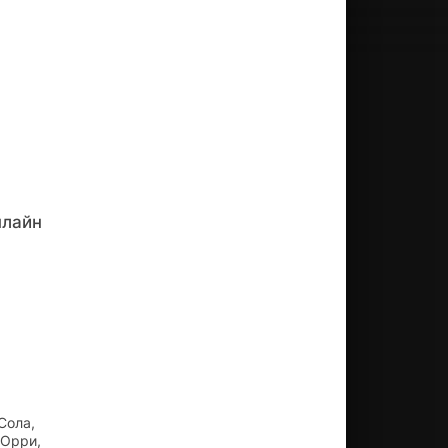
нлайн
Сола,
 Орри,