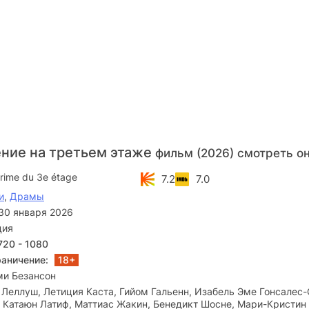
ние на третьем этаже
фильм (2026) смотреть о
rime du 3e étage
7.2
7.0
и
,
Драмы
30 января 2026
ция
720 - 1080
раничение:
18+
ми Безансон
Леллуш, Летиция Каста, Гийом Гальенн, Изабель Эме Гонсалес-
 Катаюн Латиф, Маттиас Жакин, Бенедикт Шосне, Мари-Кристин