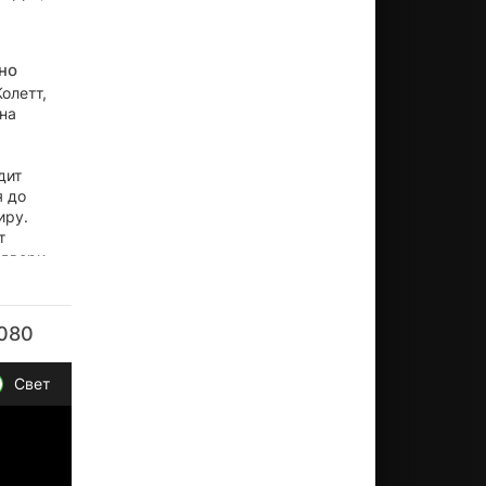
но
олетт,
на
м
дит
я до
иру.
т
 двери
седа.
1080
Свет