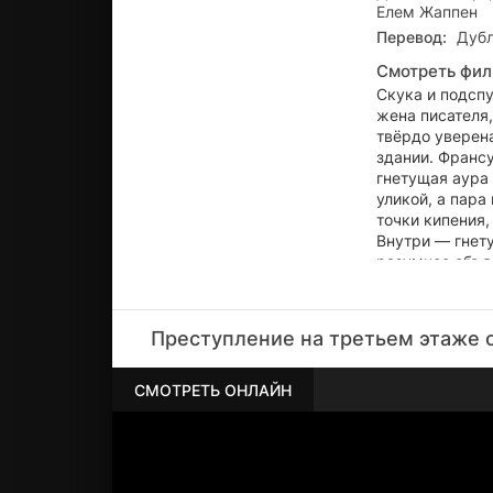
Елем Жаппен
Перевод:
Дуб
Смотреть фил
Скука и подсп
жена писателя
твёрдо уверена
здании. Франсу
гнетущая аура 
уликой, а пар
точки кипения
Внутри — гнет
разумное объя
заперты снаруж
Преступление на третьем этаже о
СМОТРЕТЬ ОНЛАЙН