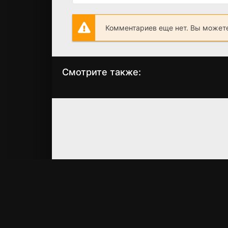
Комментариев еще нет. Вы можете
Смотрите также:
Налево от лифта
Убегай!
(1988)
(2026)
7.7
6.7
7.187
7