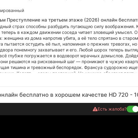
лированный
ьм Преступление на третьем этаже (2026) онлайн бесплат
удный страх способны разбудить пугающую силу воображения. К
, теперь в каждом движении соседа читает зловещий умысел. О
: женщина из дома напротив убита, а её тело спрятано в старо
а пытается остудить её пыл, напоминая о прежних тревогах, но
двора понемногу захватывает и его. Любой шорох теперь выгля
а всё глубже погружается в водоворот мрачных домыслов. Дойд
, они решаются на рискованный шаг — проникают в чужую кварт
ущая тишина и тревожный беспорядок. Франсуа судорожно ище
снение, Колетт — следы пропавшей. Но кошмар обретает плоть:
и. А из тёмного коридора доносится тихий, леденящий смех со
нлайн бесплатно в хорошем качестве HD 720 - 
Есть жалоба?