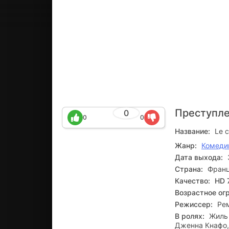
Преступле
0
0
0
Название:
Le c
Жанр:
Комеди
Дата выхода:
Страна:
Фран
Качество:
HD 
Возрастное ог
Режиссер:
Ре
В ролях:
Жиль 
Дженна Кнафо,