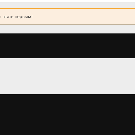
 стать первым!
Ешь. Молись.
28 лет спустя:
Напоминан
Худей
Храм из костей
нём
(2026)
(2026)
(2026)
7.3
7.8