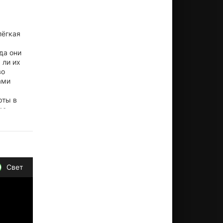
лёгкая
да они
 ли их
во
ами
рты в
ию.
Свет