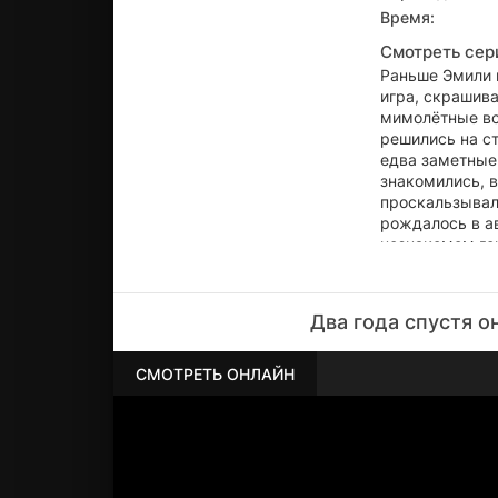
Время:
Смотреть сер
Раньше Эмили 
игра, скрашив
мимолётные вс
решились на ст
едва заметные 
знакомились, в
проскальзывали
рождалось в ав
незнакомом гор
Два года спустя о
СМОТРЕТЬ ОНЛАЙН