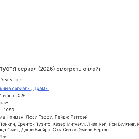
спустя
сериал (2026) смотреть онлайн
Years Later
жные сериалы
,
Драмы
4 июня 2026
алия
 - 1080
ма Фриман, Люси Гэффи, Пейдж Рэттрэй
Тонкин, Брентон Туэйтс, Хезер Митчелл, Лиза Кэй, Рой Биллинг, 
льд Смик, Джои Виейра, Сэм Сидху, Эмили Бертон
film