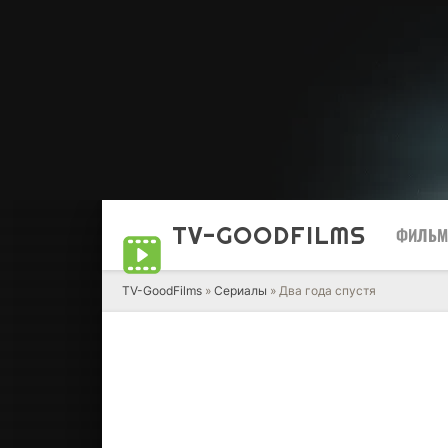
TV-GOOD
FILMS
ФИЛЬ
TV-GoodFilms
»
Сериалы
» Два года спустя