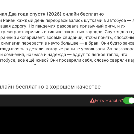
иал Два года спустя (2026) онлайн бесплатно
и Райан каждый день перебрасывались шутками в автобусе — 
авшая дорогу. Но пандемия разорвала привычный ритм, и их
тречи растворились в тишине закрытых городов. Спустя два го
ранный эксперимент: восемь свиданий, чтобы понять, способны
симпатии перерасти в нечто большее — в брак. Они будто зано
глядываясь в детали, которые раньше ускользали. За разговор
 сомнения, но была и надежда — вдруг то лёгкое тепло, что
тобусе, всё ещё живо? Они проверяли себя, словно сверяли ка
оде, где каждый поворот мог вести к счастью или к расставан
нлайн бесплатно в хорошем качестве
Есть жалоба?