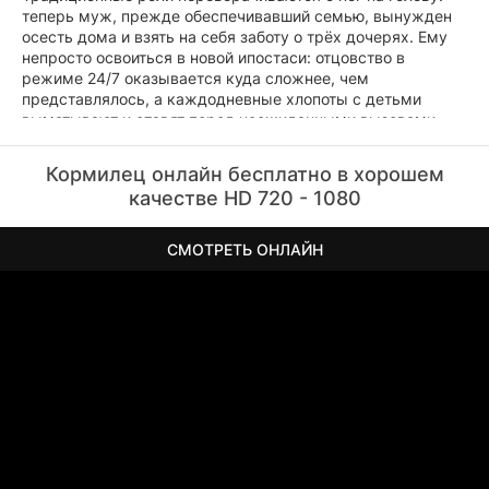
теперь муж, прежде обеспечивавший семью, вынужден
осесть дома и взять на себя заботу о трёх дочерях. Ему
непросто освоиться в новой ипостаси: отцовство в
режиме 24/7 оказывается куда сложнее, чем
представлялось, а каждодневные хлопоты с детьми
выматывают и ставят перед неожиданными вызовами.
Былые привычки отступают, уступая место пелёнкам,
школьным урокам и бесконечным детским вопросам.
Кормилец онлайн бесплатно в хорошем
качестве HD 720 - 1080
СМОТРЕТЬ ОНЛАЙН