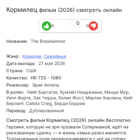
Кормилец
фильм (2026) смотреть онлайн
0
0
0
Название:
The Breadwinner
Жанр:
Комедии
,
Семейные
Дата выхода:
27 мая 2026
Страна:
США
Качество:
HD 720 - 1080
Режиссер:
Эрик Аппель
В ролях:
Нейт Баргатзе, Кумэйл Нанджиани, Мэнди Мур,
Уилл Форте, Зак Черри, Колин Жост, Мартин Херлихи, Кейт
Берлант, Calista Craig, Берди Борриа
Перевод:
Дублированный
Смотреть фильм Кормилец (2026) онлайн бесплатно
Героиня, которую не зря прозвали Супермамой, идёт на
рискованную сделку — и жизнь семьи резко меняется.
Традиционные роли переворачиваются с ног на голову: