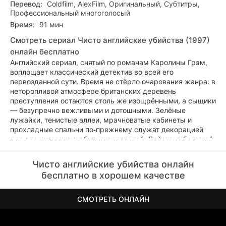
Перевод:
Coldfilm, AlexFilm, Оригинальный, Субтитры,
Профессиональный многоголосый
Время:
91 мин
Смотреть сериал Чисто английские убийства (1997)
онлайн бесплатно
Английский сериал, снятый по романам Каролины Грэм,
воплощает классический детектив во всей его
первозданной сути. Время не стёрло очарования жанра: в
неторопливой атмосфере британских деревень
преступления остаются столь же изощрёнными, а сыщики
— безупречно вежливыми и дотошными. Зелёные
лужайки, тенистые аллеи, мрачноватые кабинеты и
прохладные спальни по‑прежнему служат декорацией
для сдержанных, но бурных страстей. Действие большей
частью разворачивается в идиллическом графстве
Мидсомер — на вид безмятежном, но порой поражающем
Чисто английские убийства онлайн
событиями, которым позавидуют столичные хроники. И
бесплатно в хорошем качестве
пусть работа местных полицейских непроста и
рискованна — выбирать им не приходится.
СМОТРЕТЬ ОНЛАЙН