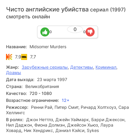
Чисто английские убийства
сериал (1997)
смотреть онлайн
0
0
0
Название:
Midsomer Murders
7.9
7.7
Жанр:
Зарубежные сериалы
,
Детективы
,
Криминал
,
Драмы
Дата выхода:
23 марта 1997
Страна:
Великобритания
Качество:
720 - 1080
Возрастное ограничение:
12+
Режиссер:
Ренни Рай, Питер Смит, Ричард Холтхоуз, Сара
Хеллингс
В ролях:
Джон Неттлз, Джейн Уаймарк, Бэрри Джексон,
Нил Даджон, Фиона Долмэн, Джейсон Хьюз, Лаура
Ховард, Ник Хендрикс, Дэниэл Кэйси, Sykes