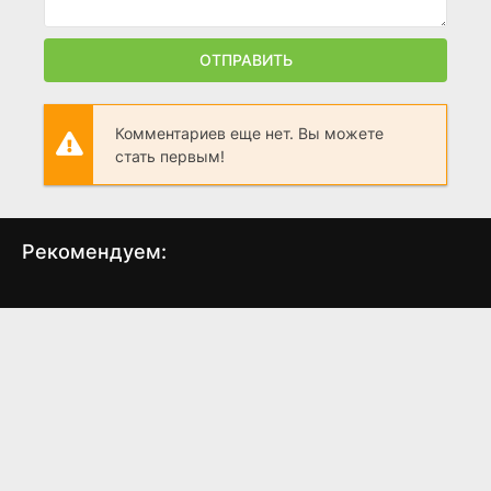
ОТПРАВИТЬ
Комментариев еще нет. Вы можете
стать первым!
Рекомендуем:
Безмолвный
Каштановый
Джо
свидетель
человечек
(1996)
(2021)
7
7.1
7.8
7.479
8.4