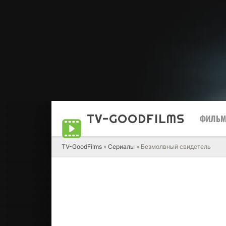
TV-GOOD
FILMS
ФИЛЬ
TV-GoodFilms
»
Сериалы
» Безмолвный свидетель