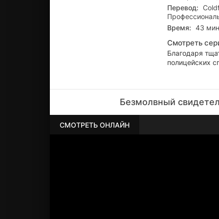
Перевод:
Cold
Профессиональн
Время:
43 ми
Смотреть сер
Благодаря тща
полицейских сп
Безмолвный свидетел
СМОТРЕТЬ ОНЛАЙН