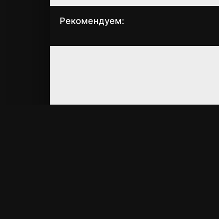
Рекомендуем:
Босх: Наследие
Харизматы
(2022)
(2017)
7.3
8.5
4.8
4.5