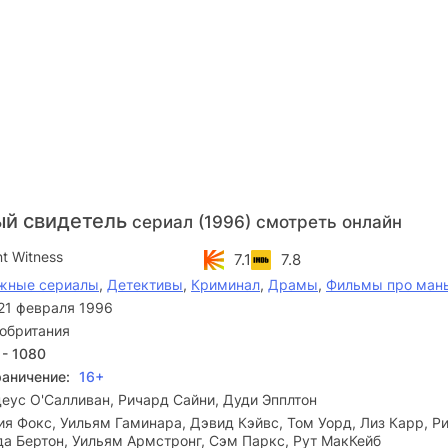
ый свидетель
сериал (1996) смотреть онлайн
nt Witness
7.1
7.8
жные сериалы
,
Детективы
,
Криминал
,
Драмы
,
Фильмы про ман
21 февраля 1996
обритания
 - 1080
раничение:
16+
еус О'Салливан, Ричард Сайни, Дуди Эпплтон
я Фокс, Уильям Гаминара, Дэвид Кэйвс, Том Уорд, Лиз Карр, Р
да Бертон, Уильям Армстронг, Сэм Паркс, Рут МакКейб