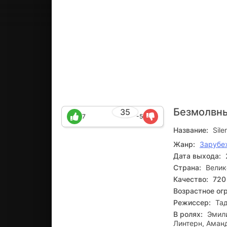
Безмолвн
35
7
-5
Название:
Sile
Жанр:
Зарубе
Дата выхода:
Страна:
Велик
Качество:
720
Возрастное ог
Режиссер:
Тад
В ролях:
Эмили
Линтерн, Аман