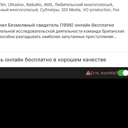
film, Ultradox, BaibaKo, AMS, Любительский многоголосый,
ый многоголосый, Субтитры, SDI Media, VO-production, Fox
н
иал Безмолвный свидетель (1996) онлайн бесплатно
тельной исследовательской деятельности команда британских
особна разгадывать наиболее запутанные преступления...
ь онлайн бесплатно в хорошем качестве
Есть жалоба?