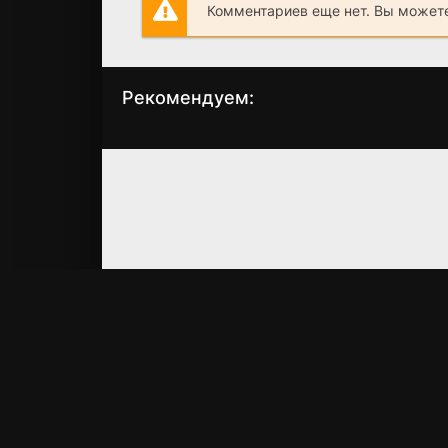
Комментариев еще нет. Вы можете
Рекомендуем:
Комиссар Рэкс:
Восхождение Red
Перезапуск
Hot Chili Peppers:
Наш брат Хиллел
(2026)
(2026)