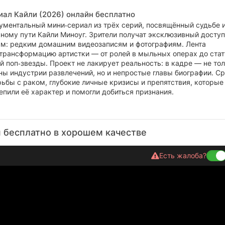
иал Кайли (2026) онлайн бесплатно
ументальный мини‑сериал из трёх серий, посвящённый судьбе 
ному пути Кайли Миноуг. Зрители получат эксклюзивный доступ
м: редким домашним видеозаписям и фотографиям. Лента
трансформацию артистки — от ролей в мыльных операх до стат
 поп‑звезды. Проект не лакирует реальность: в кадре — не то
ны индустрии развлечений, но и непростые главы биографии. С
ьбы с раком, глубокие личные кризисы и препятствия, которые
епили её характер и помогли добиться признания.
 бесплатно в хорошем качестве
Есть жалоба?