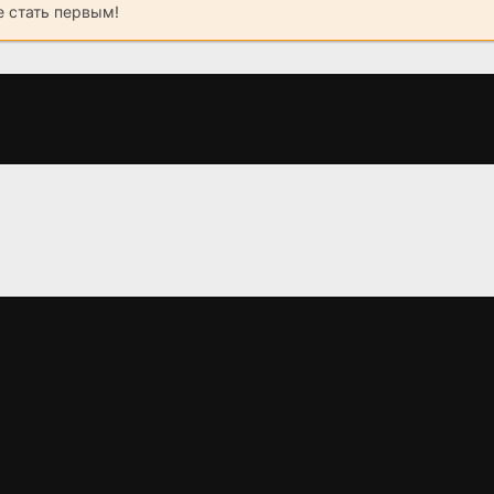
 стать первым!
99
Мелания
Блеск и зо
танцы на 
(2024)
(2026)
(2026)
1.5