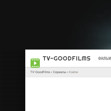
TV-GOOD
FILMS
ФИЛЬ
TV-GoodFilms
»
Сериалы
» Кайли