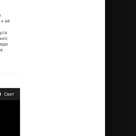
и
 к её
уса
лько
реди
 в
Свет