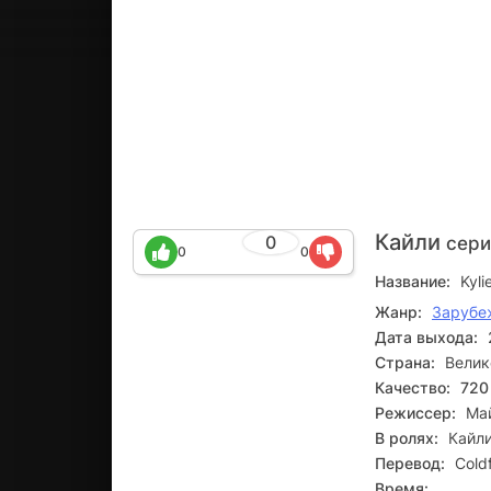
Кайли
0
сери
0
0
Название:
Kyli
Жанр:
Зарубе
Дата выхода:
Страна:
Велик
Качество:
720
Режиссер:
Ма
В ролях:
Кайли
Перевод:
Cold
Время: