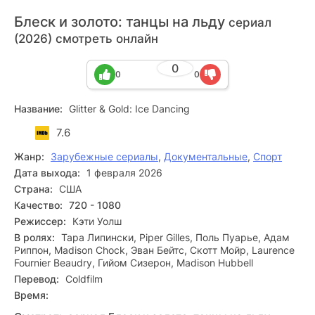
Блеск и золото: танцы на льду
сериал
(2026) смотреть онлайн
0
0
0
Название:
Glitter & Gold: Ice Dancing
7.6
Жанр:
Зарубежные сериалы
,
Документальные
,
Спорт
Дата выхода:
1 февраля 2026
Страна:
США
Качество:
720 - 1080
Режиссер:
Кэти Уолш
В ролях:
Тара Липински, Piper Gilles, Поль Пуарье, Адам
Риппон, Madison Chock, Эван Бейтс, Скотт Мойр, Laurence
Fournier Beaudry, Гийом Сизерон, Madison Hubbell
Перевод:
Coldfilm
Время: