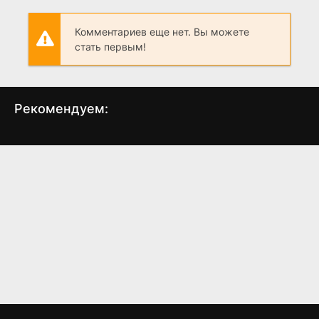
Комментариев еще нет. Вы можете
стать первым!
Рекомендуем:
Эти священные обеты
По кромке льда
Чем
(2026)
(2026)
7.3