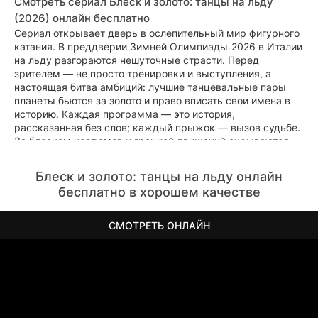
Смотреть сериал Блеск и золото: танцы на льду
(2026) онлайн бесплатно
Сериал открывает дверь в ослепительный мир фигурного
катания. В преддверии Зимней Олимпиады‑2026 в Италии
на льду разгораются нешуточные страсти. Перед
зрителем — не просто тренировки и выступления, а
настоящая битва амбиций: лучшие танцевальные пары
планеты бьются за золото и право вписать свои имена в
историю. Каждая программа — это история,
рассказанная без слов; каждый прыжок — вызов судьбе.
За блеском костюмов и грацией движений скрываются
годы труда, слёзы поражений и неугасимое стремление к
вершине. Кто из них сумеет покорить олимпийский
Блеск и золото: танцы на льду онлайн
пьедестал?
бесплатно в хорошем качестве
СМОТРЕТЬ ОНЛАЙН