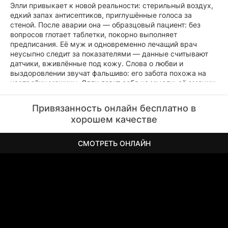
Элли привыкает к новой реальности: стерильный воздух,
едкий запах антисептиков, приглушённые голоса за
стеной. После аварии она — образцовый пациент: без
вопросов глотает таблетки, покорно выполняет
предписания. Её муж и одновременно лечащий врач
неусыпно следит за показателями — данные считывают
датчики, вживлённые под кожу. Слова о любви и
выздоровлении звучат фальшиво: его забота похожа на
настройку машины. Элли ловит себя на мысли: её эмоции
и реакции слишком предсказуемы — будто
запрограммированы. Всё меняется, когда она натыкается
Привязанность онлайн бесплатно в
на файлы прежних «пациентов» — тех, кто жил здесь до
хорошем качестве
неё. Все исчезли после финальной стадии «лечения». Элли
осознаёт: она — очередной экземпляр в эксперименте по
конструированию идеальных отношений. Отказ от
СМОТРЕТЬ ОНЛАЙН
таблеток срывает завесу: дом превращается в
бездушную лабораторию. Муж решает форсировать
перезагрузку памяти — и Элли вступает в борьбу за
остатки собственного «я».