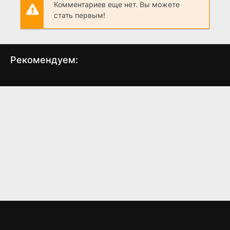
Комментариев еще нет. Вы можете
стать первым!
Рекомендуем:
Мутация
Дневник памяти
Люб
(2026)
(2004)
5.056
4.6
8.3
7.8