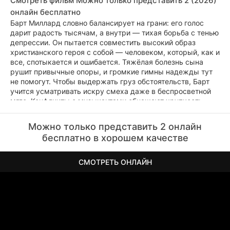
Смотреть фильм Можно только представить 2 (2026)
онлайн бесплатно
Барт Миллард словно балансирует на грани: его голос
дарит радость тысячам, а внутри — тихая борьба с тенью
депрессии. Он пытается совместить высокий образ
христианского героя с собой — человеком, который, как и
все, спотыкается и ошибается. Тяжёлая болезнь сына
рушит привычные опоры, и громкие гимны надежды тут
не помогут. Чтобы выдержать груз обстоятельств, Барт
учится усматривать искру смеха даже в беспросветной
мгле. Конфликты с музыкантами обнажают хрупкость
командного единства, когда личная боль вторгается в
творческий процесс. Вдохновение он ловит в будничных
Можно только представить 2 онлайн
деталях — верит, что именно через них звучит тихий голос
бесплатно в хорошем качестве
свыше. Новый альбом для него — не просто работа, а
спасательный круг. И вот на студии гаснет свет, и в
кромешной тьме остаётся только его голос.
СМОТРЕТЬ ОНЛАЙН