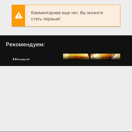
Комментариев еще нет. Вы можете
стать первым!
Рекомендуем:
2018)" loading="lazy">
Момент
Можно только
(2026)
представить
6.1
(
2018
)
7.3
7.4