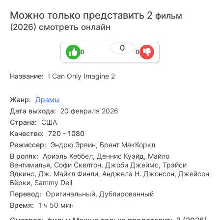
Можно только представить 2
фильм
(2026) смотреть онлайн
0
0
0
Название:
I Can Only Imagine 2
Жанр:
Драмы
Дата выхода:
20 февраля 2026
Страна:
США
Качество:
720 - 1080
Режиссер:
Эндрю Эрвин, Брент МакКоркл
В ролях:
Ариэль Кеббел, Деннис Куэйд, Майло
Вентимилья, Софи Скелтон, Джоби Джеймс, Трэйси
Эдкинс, Дж. Майкл Финли, Анджела Н. Джонсон, Джейсон
Бёрки, Sammy Dell
Перевод:
Оригинальный, Дублированный
Время:
1 ч 50 мин