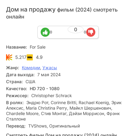
Дом на продажу
фильм (2024) смотреть
онлайн
0
0
0
Название:
For Sale
5.217
4.9
Жанр:
Комедии
,
Ужасы
Дата выхода:
7 мая 2024
Страна:
США
Качество:
HD 720 - 1080
Режиссер:
Christopher Schrack
В ролях:
Эндрю Рот, Corinne Britti, Rachael Koenig, Эрик
Алексис, Maria Christina Perry, Майкл Шершенович,
Chardelle Moore, Стив Монтаг, Дэйзи Моррисон, Фрэнк
Сталлоне
Перевод:
TVShows, Оригинальный
Смотреть фильм Дом на продажу (2024) онлайн