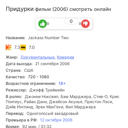
Придурки
фильм (2006) смотреть онлайн
0
0
0
Название:
Jackass Number Two
7.3
7.0
Жанр:
Документальные
,
Комедии
Дата выхода:
21 сентября 2006
Страна:
США
Качество:
720 - 1080
Возрастное ограничение:
18+
Режиссер:
Джефф Треймейн
В ролях:
Джонни Ноксвил, Бэм Марджера, Стив-О, Крис
Понтиус, Райан Данн, Джейсон Акунья, Престон Лэси,
Дэйв Инглэнд, Эрен МакГехи, Фил Марджера
Перевод:
Одноголосый закадровый
Премьера в РФ:
12 октября 2006
Время:
92 мин. / 01:32