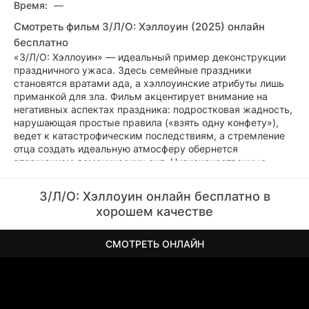
Время:
—
Смотреть фильм З/Л/О: Хэллоуин (2025) онлайн
бесплатно
«З/Л/О: Хэллоуин» — идеальный пример деконструкции
праздничного ужаса. Здесь семейные праздники
становятся вратами ада, а хэллоуинские атрибуты лишь
приманкой для зла. Фильм акцентирует внимание на
негативных аспектах праздника: подростковая жадность,
нарушающая простые правила («взять одну конфету»),
ведет к катастрофическим последствиям, а стремление
отца создать идеальную атмосферу обернется
вторжением демонических сил. Низкокачественные
кадры VHS подчеркивают ужасающее бессилие
персонажей перед древними силами тьмы.
З/Л/О: Хэллоуин онлайн бесплатно в
хорошем качестве
СМОТРЕТЬ ОНЛАЙН