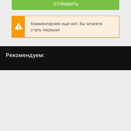
ОТПРАВИТЬ
Комментариев еще нет. Вы можете
стать первым!
Рекомендуем:
Черные праздники
Путь рыцаря
Во
(2015)
(2025)
4.9
5.1
5.22
4.3