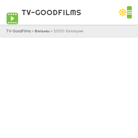
TV-GOOD
FILMS
TV-GoodFilms
»
Фильмы
» З/Л/О: Хэллоуин