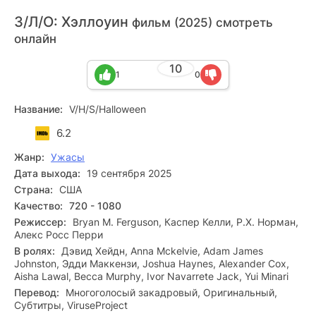
З/Л/О: Хэллоуин
фильм (2025) смотреть
онлайн
10
1
0
Название:
V/H/S/Halloween
6.2
Жанр:
Ужасы
Дата выхода:
19 сентября 2025
Страна:
США
Качество:
720 - 1080
Режиссер:
Bryan M. Ferguson, Каспер Келли, Р.Х. Норман,
Алекс Росс Перри
В ролях:
Дэвид Хейдн, Anna Mckelvie, Adam James
Johnston, Эдди Маккензи, Joshua Haynes, Alexander Cox,
Aisha Lawal, Becca Murphy, Ivor Navarrete Jack, Yui Minari
Перевод:
Многоголосый закадровый, Оригинальный,
Субтитры, ViruseProject