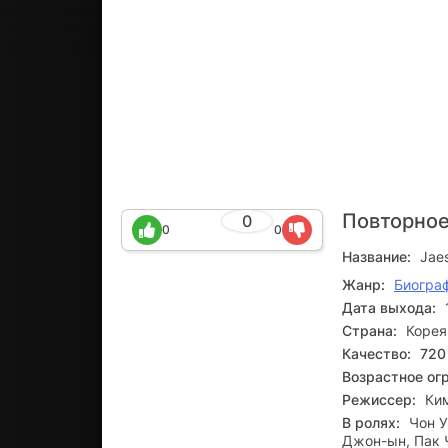
Повторное
0
0
0
Название:
Jae
Жанр:
Биогра
Дата выхода:
Страна:
Коре
Качество:
720
Возрастное ог
Режиссер:
Ки
В ролях:
Чон У
Джон-ын, Пак 