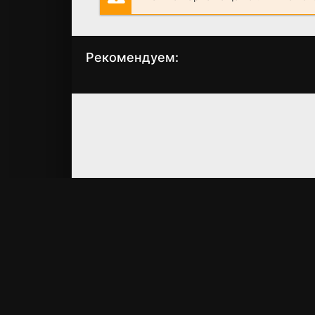
Рекомендуем:
Пастыри и палачи
Тень «Полярной
звезды»
(2016)
(2007)
6.3
6.8
6.762
6.4