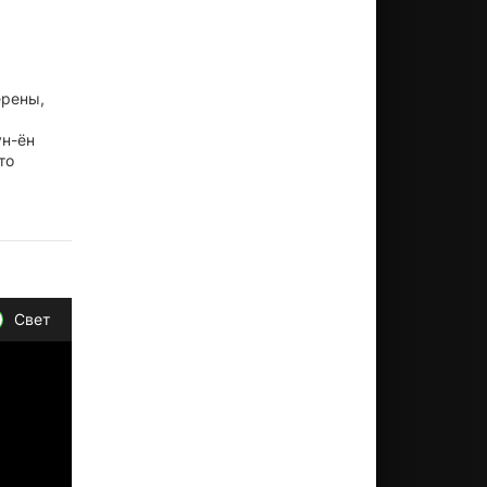
ерены,
ун-ён
то
Свет