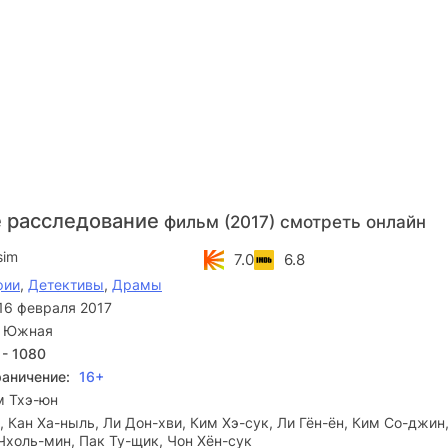
 расследование
фильм (2017) смотреть онлайн
sim
7.0
6.8
фии
,
Детективы
,
Драмы
16 февраля 2017
я Южная
 - 1080
раничение:
16+
м Тхэ-юн
, Кан Ха-ныль, Ли Дон-хви, Ким Хэ-сук, Ли Гён-ён, Ким Со-джин
Чхоль-мин, Пак Ту-щик, Чон Хён-сук