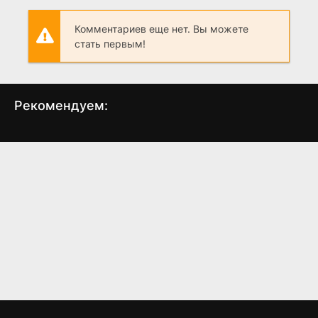
Комментариев еще нет. Вы можете
стать первым!
Рекомендуем:
Тёмный трофей
Последний киносеанс
С
(2014)
(1971)
3.3
3.8
8.0
8.0
7