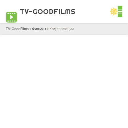
TV-GOOD
FILMS
TV-GoodFilms
»
Фильмы
» Код эволюции