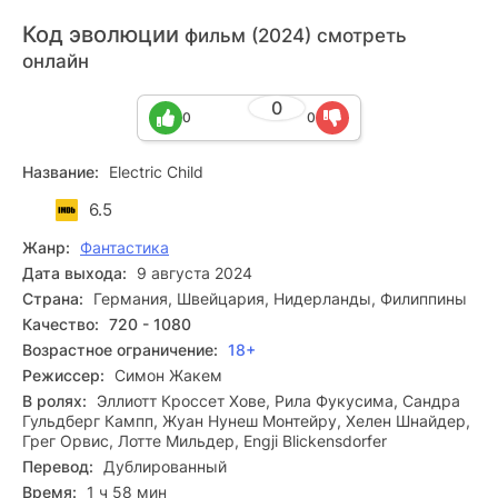
Код эволюции
фильм (2024) смотреть
онлайн
0
0
0
Название:
Electric Child
6.5
Жанр:
Фантастика
Дата выхода:
9 августа 2024
Страна:
Германия, Швейцария, Нидерланды, Филиппины
Качество:
720 - 1080
Возрастное ограничение:
18+
Режиссер:
Симон Жакем
В ролях:
Эллиотт Кроссет Хове, Рила Фукусима, Сандра
Гульдберг Кампп, Жуан Нунеш Монтейру, Хелен Шнайдер,
Грег Орвис, Лотте Мильдер, Engji Blickensdorfer
Перевод:
Дублированный
Время:
1 ч 58 мин