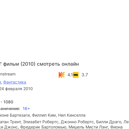
г
фильм (2010) смотреть онлайн
nstream
4.1
3.7
и
,
Фантастика
24 февраля 2010
 - 1080
раничение:
16+
оне Бартезаги, Филлип Ким, Нил Кинселла
тан Трент, Элизабет Робертс, Джонно Робертс, Билли Драго, Л
ки Джонс, Фредерик Бартоломью, Мишель Мисти Лэнг, Фиона