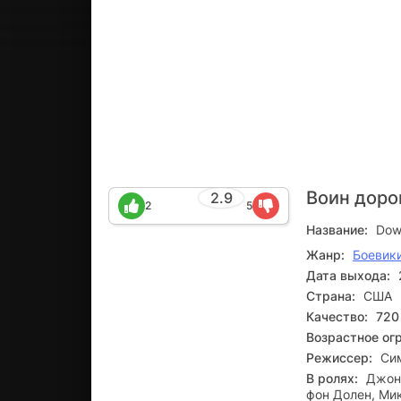
Воин доро
2.9
2
5
Название:
Dow
Жанр:
Боевик
Дата выхода:
Страна:
США
Качество:
720
Возрастное ог
Режиссер:
Сим
В ролях:
Джона
фон Долен, Ми