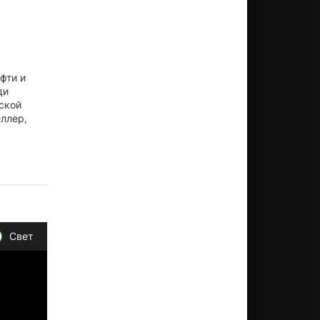
фти и
ди
ской
еллер,
Свет