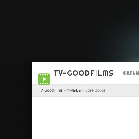
TV-GOOD
FILMS
ФИЛЬ
TV-GoodFilms
»
Фильмы
» Воин дорог