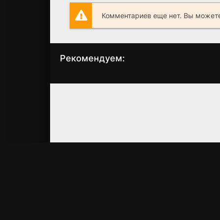
Комментариев еще нет. Вы можете
Рекомендуем:
Вымирание –
Жизнь, как она
Хроники генной
есть
модификации
(2010)
(2011)
7.5
6.5
5.1
4.5