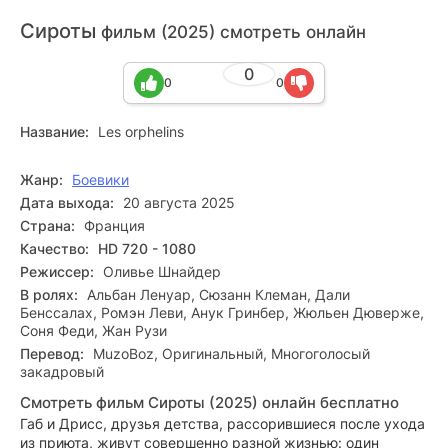
Сироты
фильм (2025) смотреть онлайн
0
0
0
Название:
Les orphelins
Жанр:
Боевики
Дата выхода:
20 августа 2025
Страна:
Франция
Качество:
HD 720 - 1080
Режиссер:
Оливье Шнайдер
В ролях:
Альбан Ленуар, Сюзанн Клеман, Дали
Бенссалах, Ромэн Леви, Анук Гринбер, Жюльен Дюверже,
Соня Феди, Жан Рузи
Перевод:
MuzoBoz, Оригинальный, Многоголосый
закадровый
Смотреть фильм Сироты (2025) онлайн бесплатно
Габ и Дрисc, друзья детства, рассорившиеся после ухода
из приюта, живут совершенно разной жизнью: один