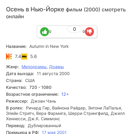
Осень в Нью-Йорке
фильм (2000) смотреть
онлайн
0
0
0
Название:
Autumn in New York
7.4
5.6
Жанр:
Мелодрамы
,
Драмы
Дата выхода:
11 августа 2000
Страна:
США
Качество:
720 - 1080
Возрастное ограничение:
12+
Режиссер:
Джоан Чэнь
В ролях:
Ричард Гир, Вайнона Райдер, Энтони ЛаПалья,
Элейн Стритч, Вера Фармига, Шерри Стрингфилд, Джилл
Хеннесси, Дж.К. Симмонс
Перевод:
Дублированный
Премьера в РФ:
17 мая 2001