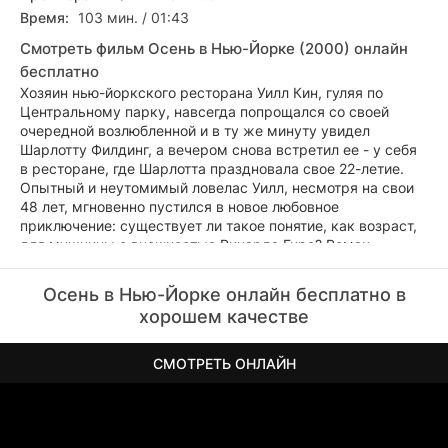
Время:
103 мин. / 01:43
Смотреть фильм Осень в Нью-Йорке (2000) онлайн
бесплатно
Хозяин нью-йоркского ресторана Уилл Кин, гуляя по
Центральному парку, навсегда попрощался со своей
очередной возлюбленной и в ту же минуту увидел
Шарлотту Филдинг, а вечером снова встретил ее - у себя
в ресторане, где Шарлотта праздновала свое 22-летие.
Опытный и неутомимый ловелас Уилл, несмотря на свои
48 лет, мгновенно пустился в новое любовное
приключение: существует ли такое понятие, как возраст,
для мужчины с внешностью Ричарда Гира? Роман
стремительно развивался, как вдруг Уилл Кин узнал о
том, что его избранница смертельно больна, и что жить ей
Осень в Нью-Йорке онлайн бесплатно в
осталось год. Или того меньше...
хорошем качестве
СМОТРЕТЬ ОНЛАЙН