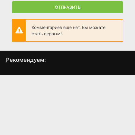
ОТПРАВИТЬ
Комментариев еще нет. Вы можете
стать первым!
Рекомендуем:
Не оставляй следов
Другой я
Од
(2018)
(2000)
6.6
7.2
6.2
6.1