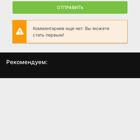
ОТПРАВИТЬ
Комментариев еще нет. Вы можете
стать первым!
Рекомендуем:
Обыкновенная магия
Девдас
Ф
(2005)
(2002)
7.6
7.6
8.2
7.6