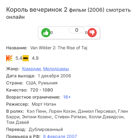
Король вечеринок 2
фильм (2006) смотреть
онлайн
0
0
0
Название:
Van Wilder 2: The Rise of Taj
5.4
4.9
Жанр:
Комедии
,
Мелодрамы
Дата выхода:
1 декабря 2006
Страна:
США, Румыния
Качество:
720 - 1080
Возрастное ограничение:
16+
Режиссер:
Морт Нэтан
В ролях:
Кэл Пенн, Лорен Кохэн, Дэниэл Персивал, Глен
Бэрри, Энтони Козенс, Стивен Рэтман, Холли Дэвидсон,
Том Дэвей
Перевод:
Дублированный
Премьера в РФ:
8 февраля 2007