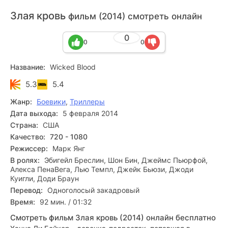
Злая кровь
фильм (2014) смотреть онлайн
0
0
0
Название:
Wicked Blood
5.3
5.4
Жанр:
Боевики
,
Триллеры
Дата выхода:
5 февраля 2014
Страна:
США
Качество:
720 - 1080
Режиссер:
Марк Янг
В ролях:
Эбигейл Бреслин, Шон Бин, Джеймс Пьюрфой,
Алекса ПенаВега, Лью Темпл, Джейк Бьюзи, Джоди
Куигли, Доди Браун
Перевод:
Одноголосый закадровый
Время:
92 мин. / 01:32
Смотреть фильм Злая кровь (2014) онлайн бесплатно