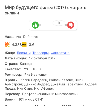
Мир будущего
фильм (2017) смотреть
онлайн
0
0
0
Название:
Defective
4.338
3.6
Жанр:
Боевики
,
Триллеры
,
Фантастика
Дата выхода:
17 октября 2017
Страна:
Канада
Качество:
720 - 1080
Режиссер:
Риз Ивенешен
В ролях:
Колин Парадайн, Рэйвен Казенс, Эшли
Армстронг, Дэннис Андрес, Джейми Тарантини, Андрей
Преда, Ник Смит, Нил Аффлек
Перевод:
Профессиональный многоголосый
Время:
101 мин. / 01:41