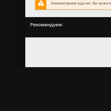
Комментариев еще нет. Вы можете
Рекомендуем:
Жандарм в Нью-
Лихорадка летней
Йорке
ночи
(1965)
(1978)
7.7
6.5
5.2
4.5