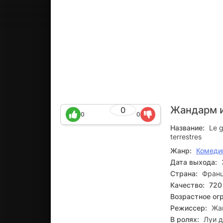
Жандарм 
0
0
0
Название:
Le g
terrestres
Жанр:
Комеди
Дата выхода:
Страна:
Фран
Качество:
720
Возрастное ог
Режиссер:
Жа
В ролях:
Луи д