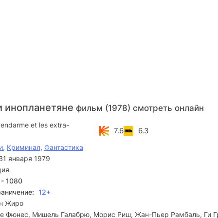
и инопланетяне
фильм (1978) смотреть онлайн
endarme et les extra-
7.6
6.3
и
,
Криминал
,
Фантастика
31 января 1979
ция
 - 1080
раничение:
12+
н Жиро
е Фюнес, Мишель Галабрю, Морис Риш, Жан-Пьер Рамбаль, Ги Г