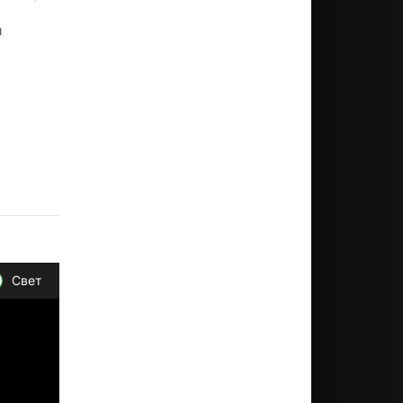
й
Свет