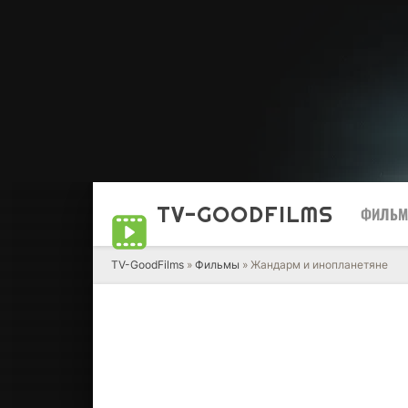
TV-GOOD
FILMS
ФИЛЬ
TV-GoodFilms
»
Фильмы
» Жандарм и инопланетяне