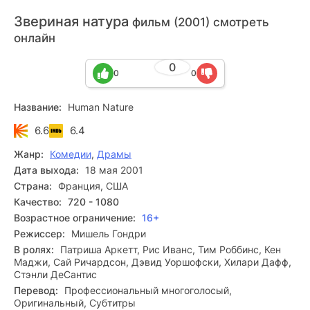
Звериная натура
фильм (2001) смотреть
онлайн
0
0
0
Название:
Human Nature
6.6
6.4
Жанр:
Комедии
,
Драмы
Дата выхода:
18 мая 2001
Страна:
Франция, США
Качество:
720 - 1080
Возрастное ограничение:
16+
Режиссер:
Мишель Гондри
В ролях:
Патриша Аркетт, Рис Иванс, Тим Роббинс, Кен
Маджи, Сай Ричардсон, Дэвид Уоршофски, Хилари Дафф,
Стэнли ДеСантис
Перевод:
Профессиональный многоголосый,
Оригинальный, Субтитры