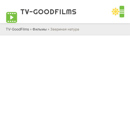
TV-GOOD
FILMS
TV-GoodFilms
»
Фильмы
» Звериная натура