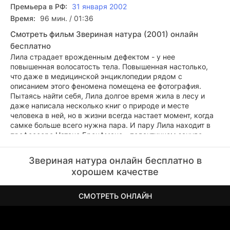
Премьера в РФ:
31 января 2002
Время:
96 мин. / 01:36
Смотреть фильм Звериная натура (2001) онлайн
бесплатно
Лила страдает врожденным дефектом - у нее
повышенная волосатость тела. Повышенная настолько,
что даже в медицинской энциклопедии рядом с
описанием этого феномена помещена ее фотография.
Пытаясь найти себя, Лила долгое время жила в лесу и
даже написала несколько книг о природе и месте
человека в ней, но в жизни всегда настает момент, когда
самке больше всего нужна пара. И пару Лила находит в
профессоре Натане Бронфмане - педантичном зануде,
изучающим проблему обучения мышей хорошим
манерам. Но однажды на лесной прогулке они
Звериная натура онлайн бесплатно в
натыкаются на дикаря, воспитанного человеком,
хорошем качестве
считавшим себя обезьяной. Натан видит в этом
возможность проиллюстрировать свою теорию обучения
существ, но самого Паффа, как он окрестил находку,
СМОТРЕТЬ ОНЛАЙН
никто не спросил, надо ли ему учиться.