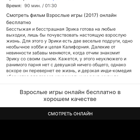
Время:
90 мин. / 01:30
Смотреть фильм Взрослые игры (2017) онлайн
бесплатно
Бесстыжая и бесстрашная Эрика готова на любые
выходки, лишь бы почувствовать настоящую взрослую
жизнь. Для этого у Эрики есть две веселые подруги, одно
необычное хобби и целая Калифорния. Далекие от
невинности забавы меняются, когда отчим знакомит
Эрику со своим сыном. Кажется, у этого неуклюжего и
ранимого парня нет с девушкой ничего общего, однако
вскоре он перевернет ее жизнь, и дерзкая инди-комедия
обернется для героев криминальным роуд-муви по
солнечным просторам долины Сан-Фернандо.
Взрослые игры онлайн бесплатно в
хорошем качестве
СМОТРЕТЬ ОНЛАЙН