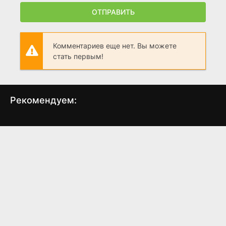
ОТПРАВИТЬ
Комментариев еще нет. Вы можете
стать первым!
Рекомендуем:
Обязательство
Против ночи
Де
(2017)
(2017)
7.3
4.258
4.4