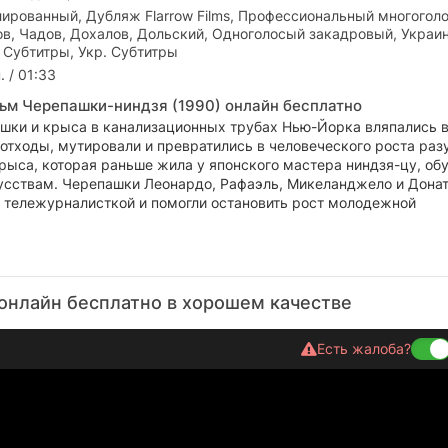
ированный, Дубляж Flarrow Films, Профессиональный многогол
ов, Чадов, Дохалов, Дольский, Одноголосый закадровый, Украи
 Субтитры, Укр. Субтитры
. / 01:33
ьм Черепашки-ниндзя (1990) онлайн бесплатно
шки и крыса в канализационных трубах Нью-Йорка вляпались 
отходы, мутировали и превратились в человеческого роста ра
рыса, которая раньше жила у японского мастера ниндзя-цу, об
усствам. Черепашки Леонардо, Рафаэль, Микеланджело и Дона
 тележурналисткой и помогли остановить рост молодежной
онлайн бесплатно в хорошем качестве
Есть жалоба?