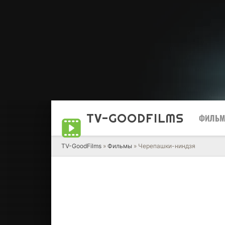
TV-GOOD
FILMS
ФИЛЬ
TV-GoodFilms
»
Фильмы
» Черепашки-ниндзя