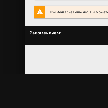
Комментариев еще нет. Вы можете
Рекомендуем:
Черепашки-ниндзя
Американский
2
ниндзя 4: Полное
уничтожение
(2016)
(1990)
6.0
6.0
4.8
4.0