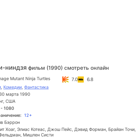
и-ниндзя
фильм (1990) смотреть онлайн
age Mutant Ninja Turtles
7.0
6.8
и
,
Комедии
,
Фантастика
30 марта 1990
нг, США
 - 1080
раничение:
12+
ив Бэррон
т Хоаг, Элиас Котеас, Джош Пейс, Дэвид Форман, Брайан Точи,
 Фельдман, Мишлен Систи