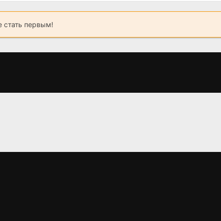
 стать первым!
Чужие против
Близнецы -
Живешь то
ниндзя
драконы
дважд
(2010)
(1991)
(1967)
3.1
4.4
7.6
6.5
7.2