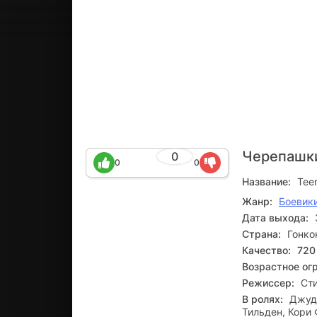
Черепашк
0
0
0
Название:
Teen
Жанр:
Боевик
Дата выхода:
Страна:
Гонко
Качество:
720
Возрастное ог
Режиссер:
Ст
В ролях:
Джуди
Тильден, Кори