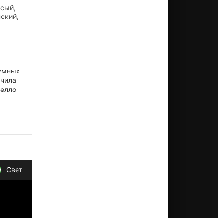
осый,
нский,
в
зумных
учила
телло
Свет